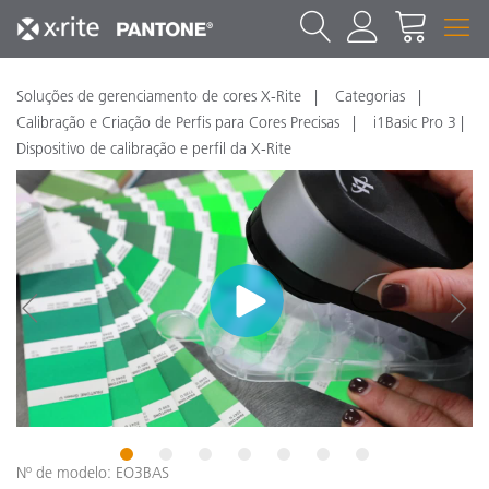
Soluções de gerenciamento de cores X-Rite
Categorias
Calibração e Criação de Perfis para Cores Precisas
i1Basic Pro 3 |
Dispositivo de calibração e perfil da X-Rite
1
2
3
4
5
6
7
Nº de modelo: EO3BAS