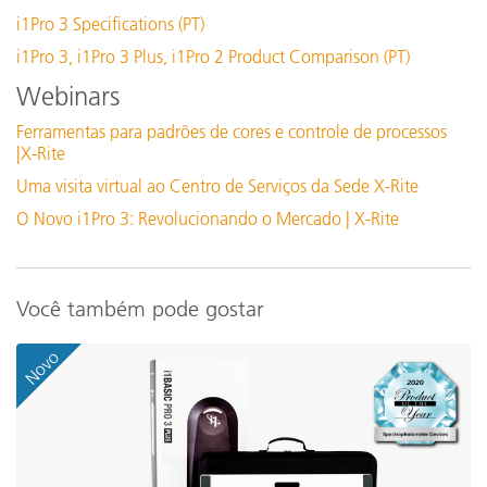
i1Pro 3 Specifications (PT)
Interface de comunicação
U
Veja todo o suporte
i1Pro 3, i1Pro 3 Plus, i1Pro 2 Product Comparison (PT)
Treinamento
Conectividade
P
Webinars
Online Training / eLearning:
Teoria de cores: compreendendo os números das cores
Ferramentas para padrões de cores e controle de processos
D
|X-Rite
Dimensões (comprimento, largura, altura)
See All Training
2
Uma visita virtual ao Centro de Serviços da Sede X-Rite
O Novo i1Pro 3: Revolucionando o Mercado | X-Rite
Resolução de tela
1
Nível de experiência
I
Você também pode gostar
Umidade
3
Novo
Tamanho do ponto de iluminação
3
0