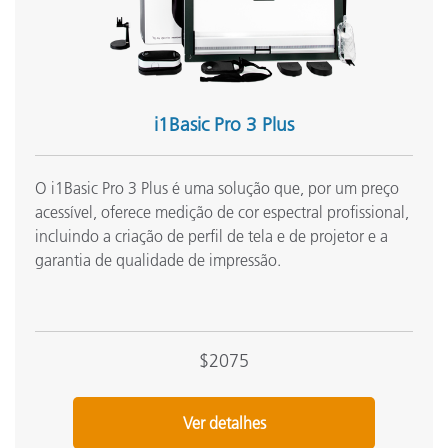
Compatibilidade entre instrumentos
d
(
N
Conexão à Internet
a
i1Basic Pro 3 Plus
C
Idiomas suportados
O i1Basic Pro 3 Plus é uma solução que, por um preço
I
acessível, oferece medição de cor espectral profissional,
incluindo a criação de perfil de tela e de projetor e a
Fonte de luz
I
garantia de qualidade de impressão.
M
Macintosh
ú
$2075
•
Condições de medição
•
Ver detalhes
•