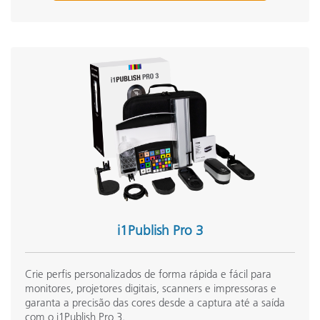
Frequência de medição no modo de digitalização
4
Geometria de medição
Ó
Espessura da mídia
Memória
Número de telas suportadas por estação de trabalho
A
1
i1Publish Pro 3
Faixa de temperatura de operação
5
Crie perfis personalizados de forma rápida e fácil para
T
monitores, projetores digitais, scanners e impressoras e
7
garanta a precisão das cores desde a captura até a saída
Tamanho da amostra
d
com o i1Publish Pro 3.