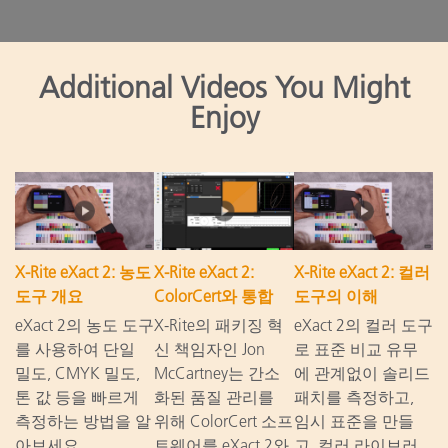
Additional Videos You Might
Enjoy
X-Rite eXact 2: 농도
X-Rite eXact 2:
X-Rite eXact 2: 컬러
도구 개요
ColorCert와 통합
도구의 이해
eXact 2의 농도 도구
X-Rite의 패키징 혁
eXact 2의 컬러 도구
를 사용하여 단일
신 책임자인 Jon
로 표준 비교 유무
밀도, CMYK 밀도,
McCartney는 간소
에 관계없이 솔리드
톤 값 등을 빠르게
화된 품질 관리를
패치를 측정하고,
측정하는 방법을 알
위해 ColorCert 소프
임시 표준을 만들
아보세요.
트웨어를 eXact 2와
고, 컬러 라이브러