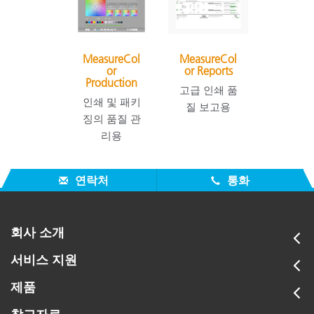
MeasureCol
MeasureCol
or
or Reports
Production
고급 인쇄 품
인쇄 및 패키
질 보고용
징의 품질 관
리용
연락처
통화
회사 소개
서비스 지원
제품