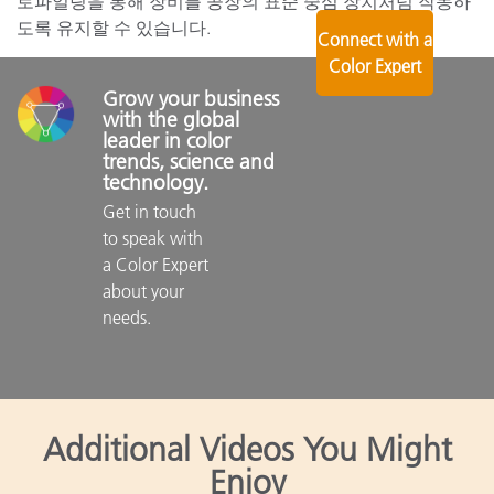
로파일링을 통해 장비를 공장의 표준 중심 장치처럼 작동하
도록 유지할 수 있습니다.
Connect with a
Color Expert
Grow your business 
with the global 
leader in color 
trends, science and 
technology.
Get in touch 
to speak with 
a Color Expert 
about your 
needs.

Additional Videos You Might
Enjoy