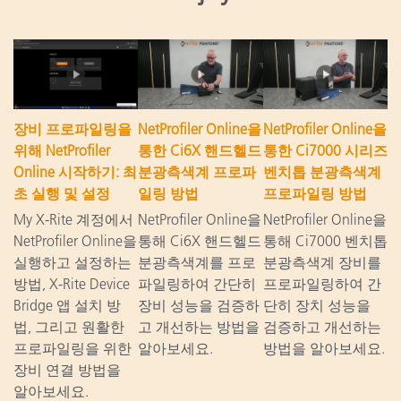
장비 프로파일링을
NetProfiler Online을
NetProfiler Online을
위해 NetProfiler
통한 Ci6X 핸드헬드
통한 Ci7000 시리즈
Online 시작하기: 최
분광측색계 프로파
벤치톱 분광측색계
초 실행 및 설정
일링 방법
프로파일링 방법
My X-Rite 계정에서
NetProfiler Online을
NetProfiler Online을
NetProfiler Online을
통해 Ci6X 핸드헬드
통해 Ci7000 벤치톱
실행하고 설정하는
분광측색계를 프로
분광측색계 장비를
방법, X-Rite Device
파일링하여 간단히
프로파일링하여 간
Bridge 앱 설치 방
장비 성능을 검증하
단히 장치 성능을
법, 그리고 원활한
고 개선하는 방법을
검증하고 개선하는
프로파일링을 위한
알아보세요.
방법을 알아보세요.
장비 연결 방법을
알아보세요.