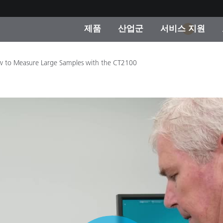
제품
산업군
서비스 지원
1
 카테고리
 및 코팅
스 및 유지보수
제품을 찾을 수 없나요?
OEM 디스플레이 및 프
X-Rite 코리아 연락
컨설팅 및 감사
 to Measure Large Samples with the CT2100
제조사
진행중인 프로모션
온라인 스토어
소비재
인기 다운로드
 Experience Center
타일
기타 리소스
식품 컬러 측정
생명과학
소비자 가전제품
품 제조사