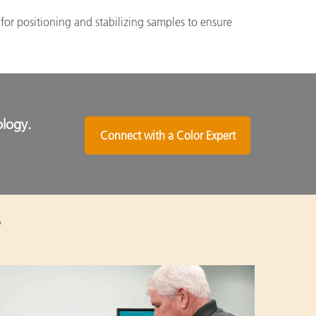
r positioning and stabilizing samples to ensure
ology.
Connect with a Color Expert