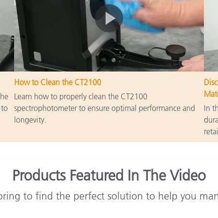
How to Clean the CT2100
Disc
Matc
the
Learn how to properly clean the CT2100
 to
spectrophotometer to ensure optimal performance and
In t
longevity.
dura
reta
Products Featured In The Video
oring to find the perfect solution to help you ma