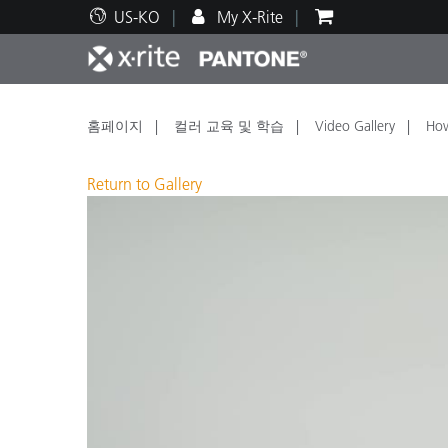
US-KO
My X-Rite
주요 제품
인쇄 및 패키징
기술 지원
교육 리소스
제품
페인트
서비
교육
홈페이지
컬러 교육 및 학습
Video Gallery
How
Return to Gallery
Brand
자동차
텍스
화장