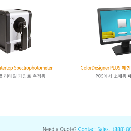
ertop Spectrophotometer
ColorDesigner PLU
플 리테일 페인트 측정용
POS에서 소매용 
Need a Quote?
Contact Sales
.
(888) 8