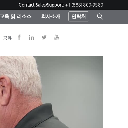
Contact Sales/Support:
+1 (888) 800-9580
교육 및 리소스
회사소개
연락처
린터
공유