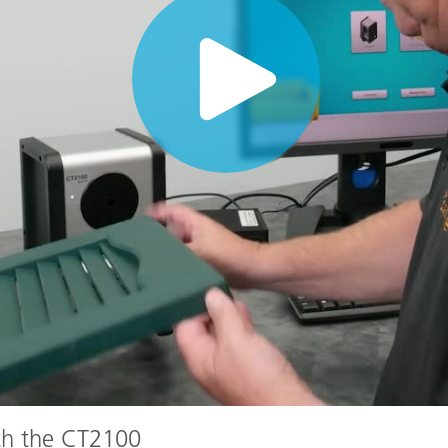
종이/페이퍼
건축 자재
내구재
th the CT2100