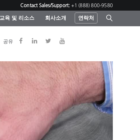
Contact Sales/Support:
+1 (888) 800-9580
교육 및 리소스
회사소개
연락처
린터
공유