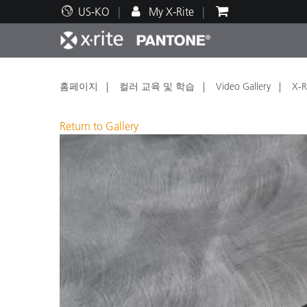
US-KO
My X-Rite
주요 제품
인쇄 및 패키징
기술 지원
교육 리소스
제품
페인트
서비
교육
홈페이지
컬러 교육 및 학습
Video Gallery
X-
Return to Gallery
Brand
자동차
텍스
화장