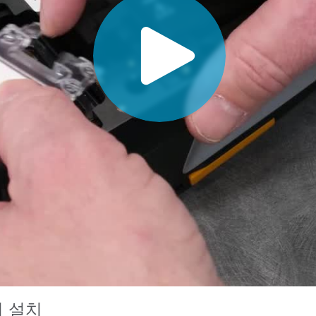
종이/페이퍼
건축 자재
내구재
서리 설치