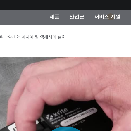
제품
산업군
서비스 지원
1
 카테고리
 및 코팅
스 및 유지보수
제품을 찾을 수 없나요?
OEM 디스플레이 및 프
X-Rite 코리아 연락
컨설팅 및 감사
Rite eXact 2: 미디어 링 액세서리 설치
제조사
진행중인 프로모션
온라인 스토어
소비재
인기 다운로드
 Experience Center
타일
기타 리소스
식품 컬러 측정
생명과학
소비자 가전제품
품 제조사