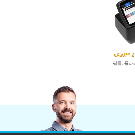
eXact™
필름, 플라