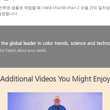
 반투명 샘플로 작업할 때 1세대 eXact와 eXact 2 모델 간의
 설명합니다.
the global leader in color trends, science and techn
lor Expert about your needs.
Additional Videos You Might Enjoy