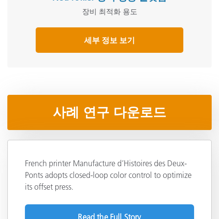
장비 최적화 용도
세부 정보 보기
사례 연구 다운로드
French printer Manufacture d’Histoires des Deux-
Ponts adopts closed-loop color control to optimize
its offset press.
Read the Full Story