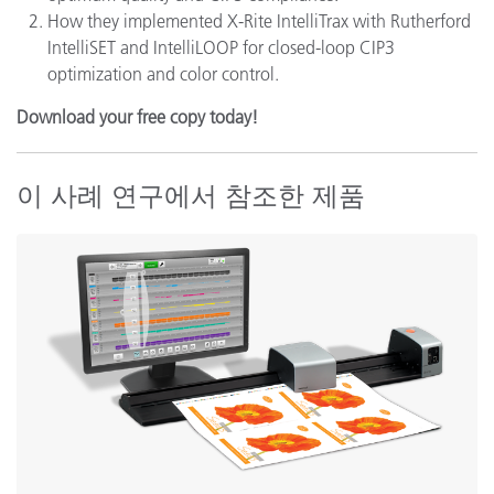
How they implemented X-Rite IntelliTrax with Rutherford
IntelliSET and IntelliLOOP for closed-loop CIP3
optimization and color control.
Download
your free copy today!
이 사례 연구에서 참조한 제품