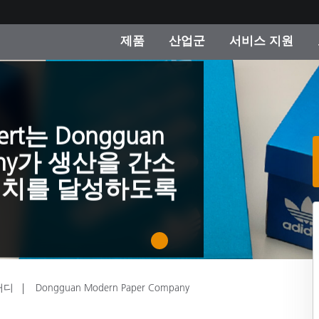
제품
산업군
서비스 지원
 카테고리
 및 코팅
스 및 유지보수
제품을 찾을 수 없나요?
OEM 디스플레이 및 프
X-Rite 코리아 연락
컨설팅 및 감사
제조사
진행중인 프로모션
Cert는 Dongguan
온라인 스토어
pany가 생산을 간소
소비재
일치를 달성하도록
인기 다운로드
 Experience Center
타일
기타 리소스
식품 컬러 측정
1
생명과학
터디
Dongguan Modern Paper Company
소비자 가전제품
품 제조사