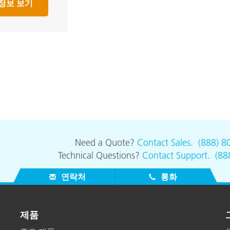
정보 보기
Need a Quote?
Contact Sales
.
(888) 8
Technical Questions?
Contact Support
.
(88
연락처
통화
제품