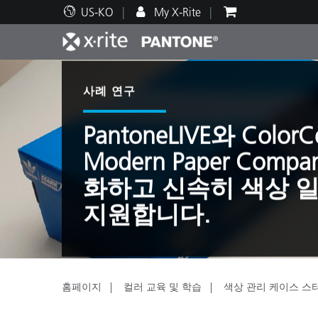
US-KO
My X-Rite
주요 제품
인쇄 및 패키징
기술 지원
교육 리소스
제품
페인트
서비
교육
사례 연구
PantoneLIVE와 Color
Modern Paper Com
화하고 신속히 색상 
Brand
지원합니다.
자동차
텍스
홈페이지
컬러 교육 및 학습
색상 관리 케이스 스
화장