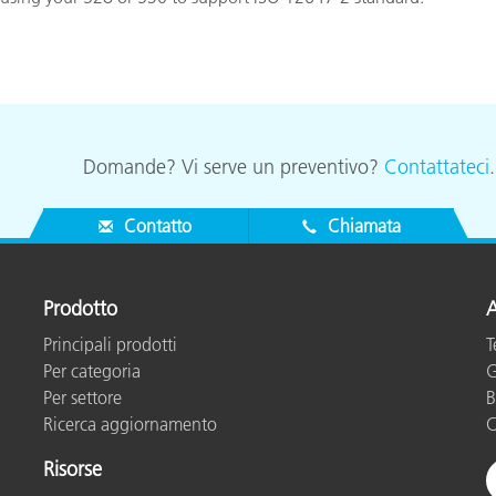
Carta
Materiali per l’edilizia
Beni Durevoli
Domande? Vi serve un preventivo?
Contattateci
Contatto
Chiamata
Prodotto
A
Principali prodotti
T
Per categoria
G
Per settore
B
Ricerca aggiornamento
C
Risorse