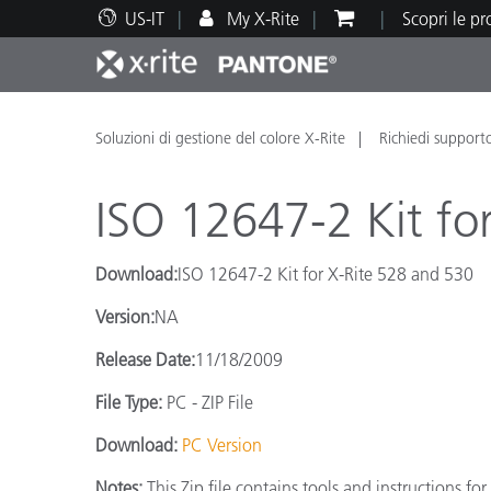
US-IT
My X-Rite
Scopri le p
Principali prodotti
Stampa e Packaging
Supporto tecnico
Risorse didattiche
Categ
Vernic
Assis
Form
Soluzioni di gestione del colore X-Rite
Richiedi support
ISO 12647-2 Kit fo
Download:
ISO 12647-2 Kit for X-Rite 528 and 530
Brand
Version:
NA
Automotive
Tessil
Release Date:
11/18/2009
File Type:
PC - ZIP File
Download:
PC Version
Produ
Notes:
This Zip file contains tools and instructions f