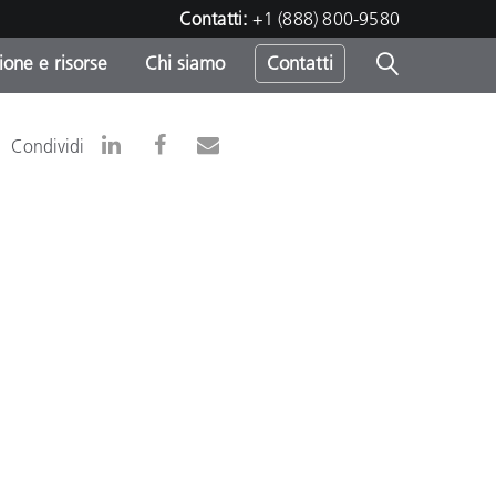
Contatti:
+1 (888) 800-9580
one e risorse
Chi siamo
Contatti
-
Condividi
o
sumo