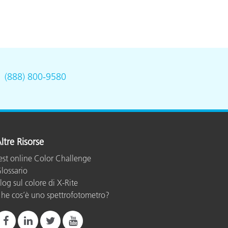
.
(888) 800-9580
ltre Risorse
est online Color Challenge
lossario
log sul colore di X-Rite
he cos’è uno spettrofotometro?