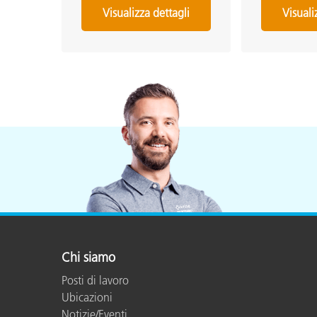
Visualizza dettagli
Visuali
Chi siamo
Posti di lavoro
Ubicazioni
Notizie/Eventi