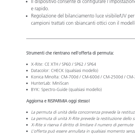
Il dispositivo consente di configurare l’impostazion
e rapido.
Regolazione del bilanciamento luce visibile/UV per 
campioni trattati con sbiancanti ottici con il mode
Strumenti che rientrano nell'offerta di permuta:
X-Rite: CE XTH / SP60 / SP62 / SP64
Datacolor: CHECK (qualsiasi modello)
Konica Minolta: CM-700d / CM-600d / CM-2500d / CM
HunterLab: MiniScan
BYK: Spectro-Guide (qualsiasi modello)
Aggiorna e RISPARMIA oggi stesso!
La permuta di unità della concorrenza prevede la restitu
La permuta di unità X-Rite prevede la restituzione dello
X-Rite si riserva il diritto di limitare il numero di permute
L’offerta può essere annullata in qualsiasi momento senz