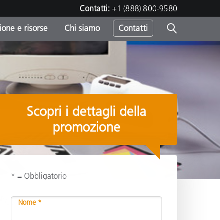
Contatti:
+1 (888) 800-9580
one e risorse
Chi siamo
Contatti
-
o
Scopri i dettagli della
promozione
* = Obbligatorio
SP
Condividi
Nome *
sumo