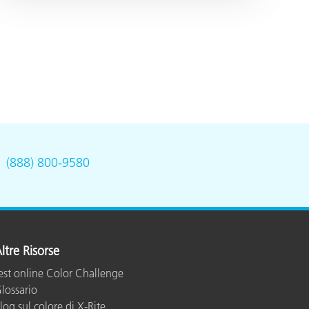
.
(888) 800-9580
ltre Risorse
est online Color Challenge
lossario
log sul colore di X-Rite