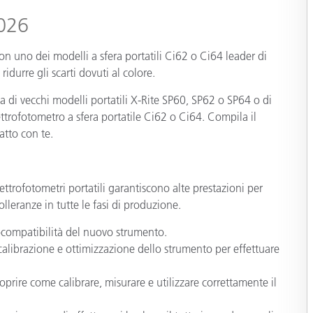
2026
Carta
Materiali per l’edilizia
on uno dei modelli a sfera portatili Ci62 o Ci64 leader di
ridurre gli scarti dovuti al colore.
Beni Durevoli
a di vecchi modelli portatili X-Rite SP60, SP62 o SP64 o di
ttrofotometro a sfera portatile Ci62 o Ci64. Compila il
atto con te.
ettrofotometri portatili garantiscono alte prestazioni per
lleranze in tutte le fasi di produzione.
rocompatibilità del nuovo strumento.
 calibrazione e ottimizzazione dello strumento per effettuare
prire come calibrare, misurare e utilizzare correttamente il