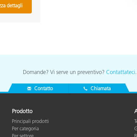
zza dettagli
Domande? Vi serve un preventivo?
Contattateci
Contatto
Chiamata
Prodotto
A
Principali prodotti
T
Per categoria
G
Per settore
B