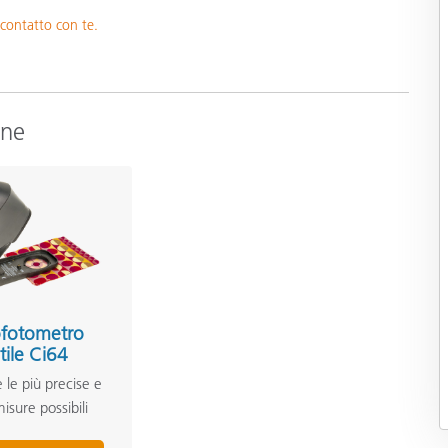
 contatto con te.
one
ofotometro
tile Ci64
 le più precise e
isure possibili