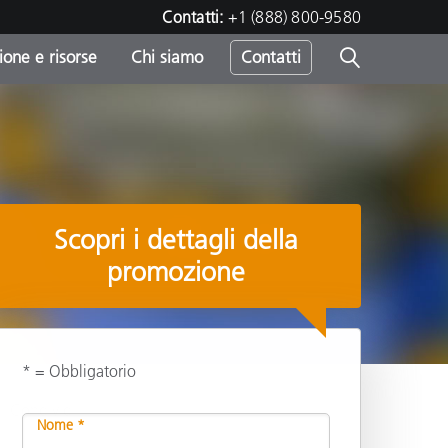
Contatti:
+1 (888) 800-9580
one e risorse
Chi siamo
Contatti
-
o
Scopri i dettagli della
promozione
* = Obbligatorio
Condividi
Nome *
sumo