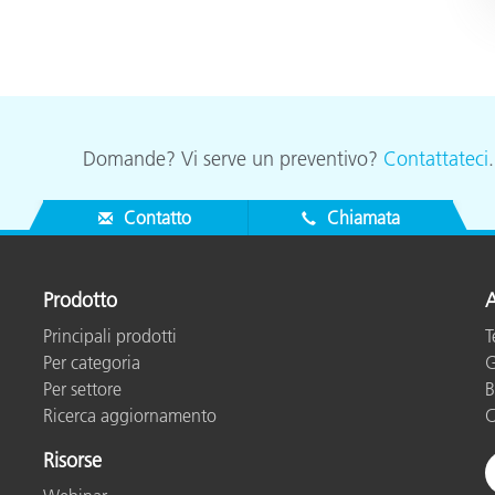
Domande? Vi serve un preventivo?
Contattateci
Contatto
Chiamata
Prodotto
A
Principali prodotti
T
Per categoria
G
Per settore
B
Ricerca aggiornamento
C
Risorse