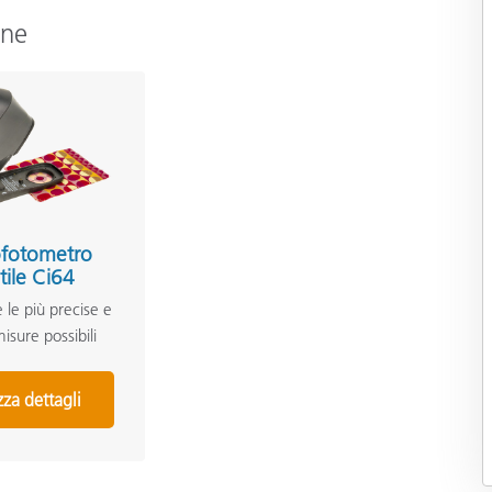
one
ofotometro
tile Ci64
 le più precise e
isure possibili
zza dettagli