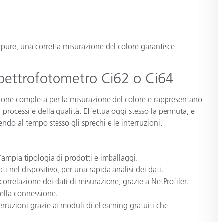
Carta
Materiali per l’edilizia
eppure, una corretta misurazione del colore garantisce
Beni Durevoli
spettrofotometro Ci62 o Ci64
zione completa per la misurazione del colore e rappresentano
 processi e della qualità. Effettua oggi stesso la permuta, e
cendo al tempo stesso gli sprechi e le interruzioni.
un'ampia tipologia di prodotti e imballaggi.
 nel dispositivo, per una rapida analisi dei dati.
orrelazione dei dati di misurazione, grazie a NetProfiler.
della connessione.
rruzioni grazie ai moduli di eLearning gratuiti che