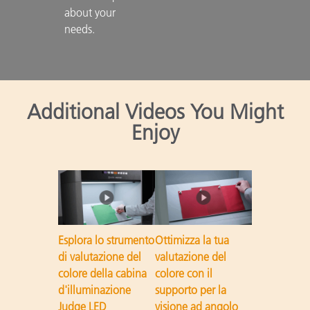
about your 
needs.

Additional Videos You Might
Enjoy
Esplora lo strumento
Ottimizza la tua
di valutazione del
valutazione del
colore della cabina
colore con il
d'illuminazione
supporto per la
Judge LED
visione ad angolo