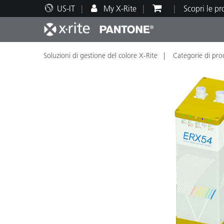
US-IT
My X-Rite
Scopri le p
Soluzioni di gestione del colore X-Rite
Categorie di prod
Principali prodotti
Stampa e Packaging
Supporto tecnico
Risorse didattiche
Categ
Vernic
Assis
Form
Brand
Automotive
Tessil
Produ