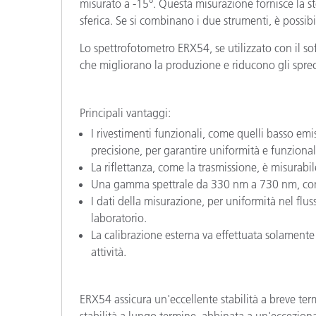
misurato a -15°. Questa misurazione fornisce la s
sferica. Se si combinano i due strumenti, è possibil
Lo spettrofotometro ERX54, se utilizzato con il s
che migliorano la produzione e riducono gli sprec
Principali vantaggi:
I rivestimenti funzionali, come quelli basso emis
precisione, per garantire uniformità e funzionali
La riflettanza, come la trasmissione, è misurabil
Una gamma spettrale da 330 nm a 730 nm, con ris
I dati della misurazione, per uniformità nel fluss
laboratorio.
La calibrazione esterna va effettuata solamente
attività.
ERX54 assicura un'eccellente stabilità a breve ter
stabilità a lungo termine, abbinata a un'ecceziona