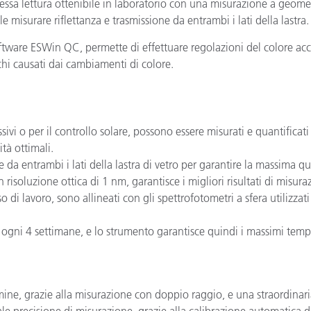
tessa lettura ottenibile in laboratorio con una misurazione a geome
e misurare riflettanza e trasmissione da entrambi i lati della lastra.
oftware ESWin QC, permette di effettuare regolazioni del colore ac
hi causati dai cambiamenti di colore.
sivi o per il controllo solare, possono essere misurati e quantificat
tà ottimali.
e da entrambi i lati della lastra di vetro per garantire la massima qu
oluzione ottica di 1 nm, garantisce i migliori risultati di misura
o di lavoro, sono allineati con gli spettrofotometri a sfera utilizzati
 ogni 4 settimane, e lo strumento garantisce quindi i massimi temp
mine, grazie alla misurazione con doppio raggio, e una straordinar
le precisione di misurazione, grazie alla calibrazione automatica d