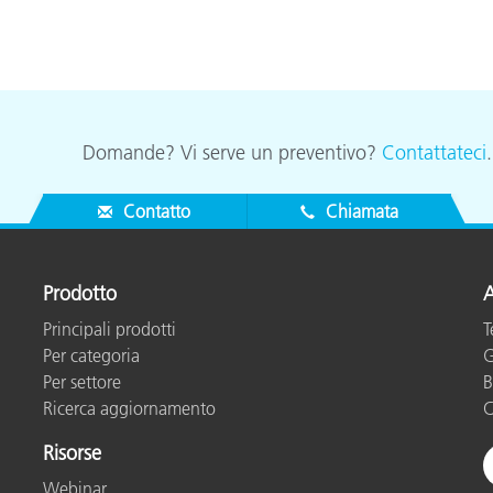
Domande? Vi serve un preventivo?
Contattateci
Contatto
Chiamata
Prodotto
A
Principali prodotti
T
Per categoria
G
Per settore
B
Ricerca aggiornamento
C
Risorse
Webinar