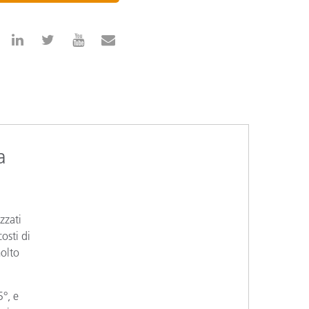
a
zzati
osti di
molto
°, e