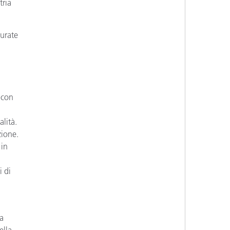
tria
curate
i con
alità.
zione.
 in
i di
ia
ella