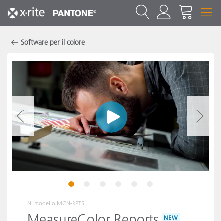
Software per il colore
1
2
3
4
5
6
N. modello
MCN-RPTS
MeasureColor Reports
NEW