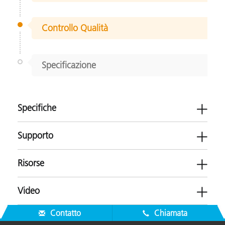
Controllo Qualità
Specificazione
Specifiche
Supporto
Risorse
MeasureColor Reports
Video
Stampa e Packaging
Software
Contatto
Chiamata
-
Brochure