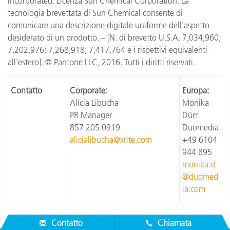
Incorporated. Licenza Sun Chemical Corporation. La
tecnologia brevettata di Sun Chemical consente di
comunicare una descrizione digitale uniforme dell'aspetto
desiderato di un prodotto. – [N. di brevetto U.S.A. 7,034,960;
7,202,976; 7,268,918; 7,417,764 e i rispettivi equivalenti
all'estero]. © Pantone LLC, 2016. Tutti i diritti riservati.
Contatto
Corporate:
Europa:
Alicia Libucha
Monika
PR Manager
Dürr
857 205 0919
Duomedia
alicialibucha@xrite.com
+49 6104
944 895
monika.d
@duomed
ia.com
Contatto
Chiamata