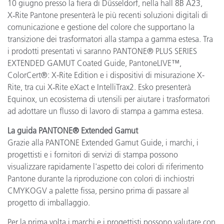
10 giugno presso la fiera di Düsseldorf, nella hall 8B A23,
X‑Rite Pantone presenterà le più recenti soluzioni digitali di
comunicazione e gestione del colore che supportano la
transizione dei trasformatori alla stampa a gamma estesa. Tra
i prodotti presentati vi saranno PANTONE® PLUS SERIES
EXTENDED GAMUT Coated Guide, PantoneLIVE™,
ColorCert®: X-Rite Edition e i dispositivi di misurazione X-
Rite, tra cui X‑Rite eXact e IntelliTrax2. Esko presenterà
Equinox, un ecosistema di utensili per aiutare i trasformatori
ad adottare un flusso di lavoro di stampa a gamma estesa.
La guida PANTONE® Extended Gamut
Grazie alla PANTONE Extended Gamut Guide, i marchi, i
progettisti e i fornitori di servizi di stampa possono
visualizzare rapidamente l'aspetto dei colori di riferimento
Pantone durante la riproduzione con colori di inchiostri
CMYKOGV a palette fissa, persino prima di passare al
progetto di imballaggio.
Per la prima volta i marchi e i progettisti possono valutare con