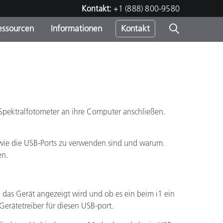
Kontakt:
+1 (888) 800-9580
essourcen
Informationen
Kontakt
nden
m
-Spektralfotometer an ihre Computer anschließen.
n wie die USB-Ports zu verwenden sind und warum.
en.
 das Gerät angezeigt wird und ob es ein beim i1 ein
 Gerätetreiber für diesen USB-port.