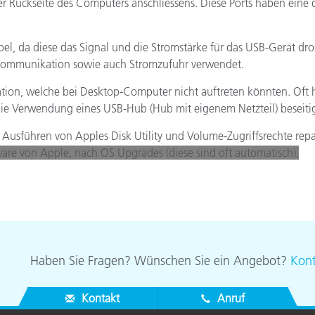
er Rückseite des Computers anschliessens. Diese Ports haben eine
Papier
Baumaterialien
l, da diese das Signal und die Stromstärke für das USB-Gerät dros
 Kommunikation sowie auch Stromzufuhr verwendet.
Gebrauchsgüter
on, welche bei Desktop-Computer nicht auftreten könnten. Oft ha
e Verwendung eines USB-Hub (Hub mit eigenem Netzteil) beseiti
sführen von Apples Disk Utility und Volume-Zugriffsrechte repa
re von Apple, nach OS Upgrades (diese sind oft automatisch).
Haben Sie Fragen? Wünschen Sie ein Angebot?
Kont
Kontakt
Anruf