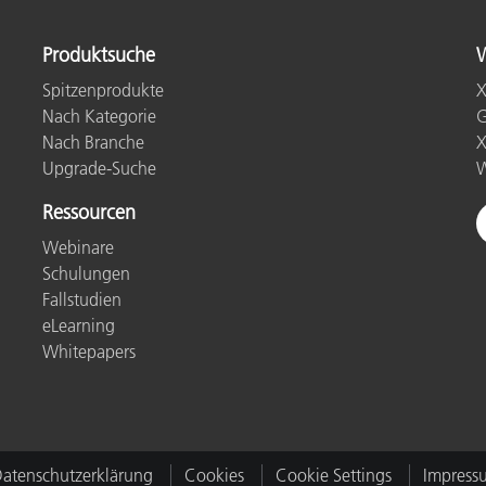
Produktsuche
W
Spitzenprodukte
X
Nach Kategorie
G
Nach Branche
X
Upgrade-Suche
W
Ressourcen
Webinare
Schulungen
Fallstudien
eLearning
Whitepapers
atenschutzerklärung
Cookies
Cookie Settings
Impress