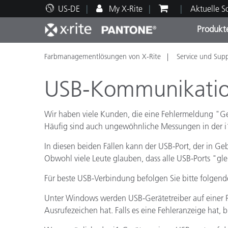
US-DE
My X-Rite
Aktuelle 
Produkt
Farbmanagementlösungen von X-Rite
Service und Sup
Spitzenprodukte
Druck und Verpackung
Technischer Support
Pädagogische Ressourcen
Produ
Anstr
Servi
Ausbi
USB-Kommunikatio
Wir haben viele Kunden, die eine Fehlermeldung "Ger
Häufig sind auch ungewöhnliche Messungen in der 
Brand
In diesen beiden Fällen kann der USB-Port, der in G
Automobil
Obwohl viele Leute glauben, dass alle USB-Ports "glei
Textil
Für beste USB-Verbindung befolgen Sie bitte folgend
Unter Windows werden USB-Gerätetreiber auf einer Po
Ausrufezeichen hat. Falls es eine Fehleranzeige hat, b
Kosme