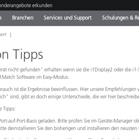
Sonderangebote erkunden
e
Branchen
Services und Support
Schulungen & R
port
ktkategorien
ichmittel und Lacke
ce und Wartung
ldung
Eingestellte Produkte - Fi
OEM Display & Printer
Kontakt zu unserem Tea
Beratungen & Audits
Sie Ihr Upgrade
Manufacturers
n Tipps
Laufende Sonderaktionen
ät nicht gefunden" erhalten wenn sie die i1Display2 oder die i1
Online Store
Verbrauchsgüter
Top Downloads
i1Match Software im Easy-Modus.
 Experience Center
ebrauch ist die Ergebnisse beeinflussen. Hier unsere Empfehlunge
Weitere Ressourcen
ch" sind, gibt es doch einige Unterschiede, die wir hier beschreib
Food Color Measurement
e Tipps:
Biowissenschaften
rt-auf-Port-Basis geladen. Bitte prüfen Sie im Geräte-Manager ob
itte deinstallieren Sie den bisherigen und installieren den neusten
Unterhaltungselektronik
tikhersteller