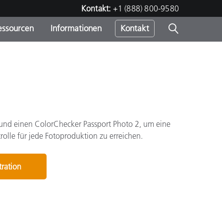
Kontakt:
+1 (888) 800-9580
essourcen
Informationen
Kontakt
nden
m
o und einen ColorChecker Passport Photo 2, um eine
rolle für jede Fotoproduktion zu erreichen.
tration