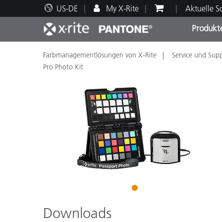
US-DE
My X-Rite
Aktuelle 
Produkt
Farbmanagementlösungen von X-Rite
Service und Sup
Spitzenprodukte
Druck und Verpackung
Technischer Support
Pädagogische Ressourcen
Produ
Anstr
Servi
Ausbi
Pro Photo Kit
Brand
Automobil
Textil
1
Downloads
Kosme