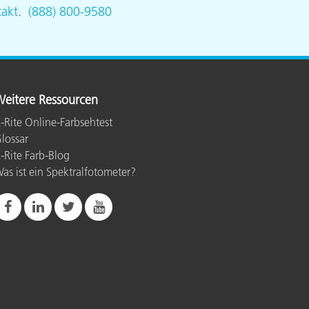
akt
.
(888) 800-9580
eitere Ressourcen
-Rite Online-Farbsehtest
lossar
-Rite Farb-Blog
as ist ein Spektralfotometer?