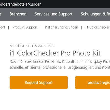
Sonderangebote erkunden
e
Branchen
Services und Support
Schulungen & R
port
Produkt Support
Kalibrierungslösungen
i1 ColorChecker
ktkategorien
ichmittel und Lacke
ce und Wartung
ldung
Eingestellte Produkte - Fi
OEM Display & Printer
Kontakt zu unserem Tea
Beratungen & Audits
Sie Ihr Upgrade
Manufacturers
Laufende Sonderaktionen
Modell-Nr. : EODIS3MSCCPP-B
i1 ColorChecker Pro Photo Kit
Online Store
Verbrauchsgüter
Top Downloads
Das i1 ColorChecker Pro Photo Kit enthält ein i1Display Pr
 Experience Center
schnelle, effiziente, professionelle Farbgenauigkeit und Kont
Weitere Ressourcen
Request Support
product regis
Food Color Measurement
Biowissenschaften
Unterhaltungselektronik
tikhersteller