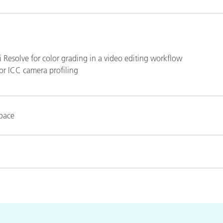
Papier
Baumaterialien
Gebrauchsgüter
Resolve for color grading in a video editing workflow
or ICC camera profiling
space
ats