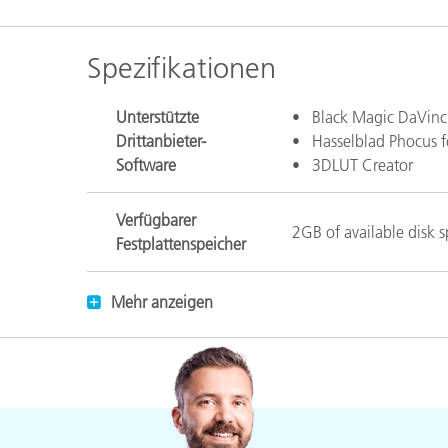
Kunststoff
Spezifikationen
Unterstützte
• Black Magic DaVinci 
Drittanbieter-
• Hasselblad Phocus f
Software
• 3DLUT Creator
Verfügbarer
2GB of available disk 
Festplattenspeicher
Mehr anzeigen
Supported Profile Form
• DNG
• ICC
Compatible Software
DNG and ICC Profiles