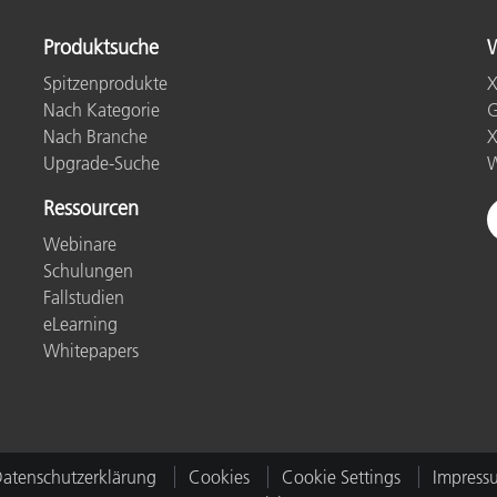
Produktsuche
W
Spitzenprodukte
X
Nach Kategorie
G
Nach Branche
X
Upgrade-Suche
W
Ressourcen
Webinare
Schulungen
Fallstudien
eLearning
Whitepapers
atenschutzerklärung
Cookies
Cookie Settings
Impress