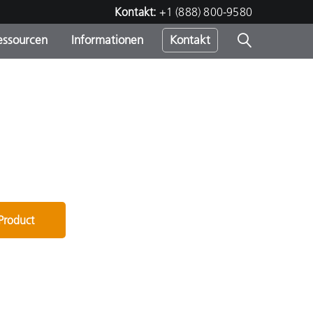
Kontakt:
+1 (888) 800-9580
essourcen
Informationen
Kontakt
nden
m
 Product