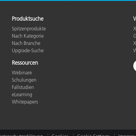
Produktsuche
W
Spitzenprodukte
X
Nach Kategorie
G
Nach Branche
X
Upgrade-Suche
W
Ressourcen
Webinare
Schulungen
Fallstudien
eLearning
Whitepapers