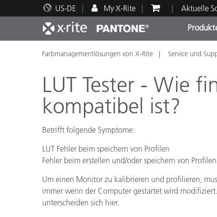
US-DE
My X-Rite
Aktuelle 
Produkt
Farbmanagementlösungen von X-Rite
Service und Sup
Spitzenprodukte
Druck und Verpackung
Technischer Support
Pädagogische Ressourcen
Produ
Anstr
Servi
Ausbi
LUT Tester - Wie fi
kompatibel ist?
Betrifft folgende Symptome:
Brand
Automobil
LUT Fehler beim speichern von Profilen
Textil
Fehler beim erstellen und/oder speichern von Profilen
Um einen Monitor zu kalibrieren und profilieren, mus
immer wenn der Computer gestartet wird modifiziert
unterscheiden sich hier.
Kosme