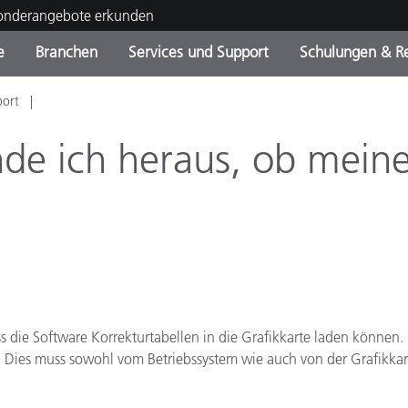
Sonderangebote erkunden
e
Branchen
Services und Support
Schulungen & R
port
ktkategorien
ichmittel und Lacke
ce und Wartung
ldung
Eingestellte Produkte - Fi
OEM Display & Printer
Kontakt zu unserem Tea
Beratungen & Audits
Sie Ihr Upgrade
Manufacturers
nde ich heraus, ob mein
Laufende Sonderaktionen
Online Store
Verbrauchsgüter
Top Downloads
 Experience Center
Weitere Ressourcen
Food Color Measurement
s die Software Korrekturtabellen in die Grafikkarte laden können
Biowissenschaften
. Dies muss sowohl vom Betriebssystem wie auch von der Grafikk
Unterhaltungselektronik
tikhersteller