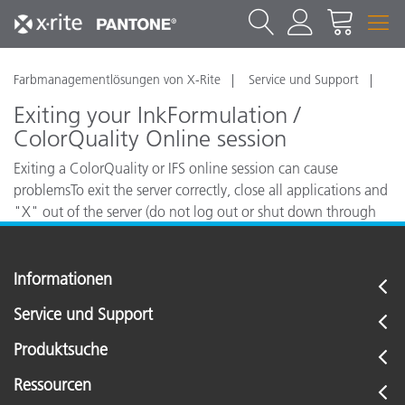
Farbmanagementlösungen von X-Rite
Service und Support
Exiting your InkFormulation /
ColorQuality Online session
Exiting a ColorQuality or IFS online session can cause
problemsTo exit the server correctly, close all applications and
"X" out of the server (do not log out or shut down through
"Start").
Informationen
Service und Support
Produktsuche
Ressourcen