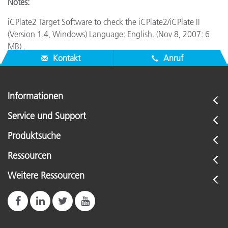
Notes:
iCPlate2 Target Software to check the iCPlate2/iCPlate II
(Version 1.4, Windows) Language: English. (Nov 8, 2007: 6
MB) .
Kontakt
Anruf
Informationen
Service und Support
Produktsuche
Ressourcen
Weitere Ressourcen