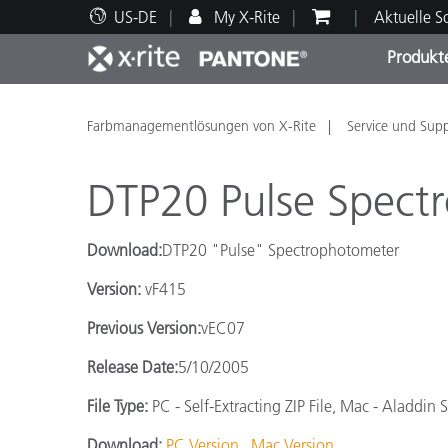
US-DE
My X-Rite
Aktuelle 
Produkt
Spitzenprodukte
Druck und Verpackung
Technischer Support
Pädagogische Ressourcen
Produ
Anstr
Servi
Ausbi
Farbmanagementlösungen von X-Rite
Service und Sup
DTP20 Pulse Spect
Download:
DTP20 "Pulse" Spectrophotometer
Brand
Version:
vF415
Automobil
Textil
Previous Version:
vEC07
Release Date:
5/10/2005
File Type:
PC - Self-Extracting ZIP File, Mac - Aladdin St
Kosme
Download:
PC Version
Mac Version