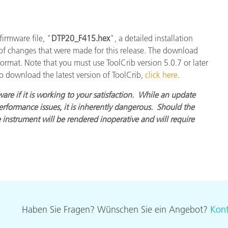
Papier
Baumaterialien
firmware file, "
DTP20_F415.hex
", a detailed installation
 of changes that were made for this release. The download
Gebrauchsgüter
) format. Note that you must use ToolCrib version 5.0.7 or later
o download the latest version of ToolCrib,
click here
.
are if it is working to your satisfaction. While an update
rformance issues, it is inherently dangerous. Should the
he instrument will be rendered inoperative and will require
Haben Sie Fragen? Wünschen Sie ein Angebot?
Kont