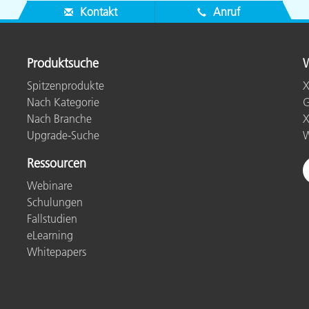
Kontakt
Anruf
Produktsuche
W
Spitzenprodukte
X
Nach Kategorie
G
Nach Branche
X
Upgrade-Suche
W
Ressourcen
Webinare
Schulungen
Fallstudien
eLearning
Whitepapers