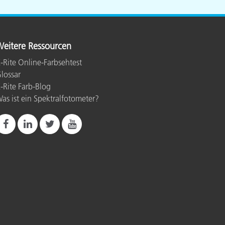
eitere Ressourcen
-Rite Online-Farbsehtest
lossar
-Rite Farb-Blog
as ist ein Spektralfotometer?