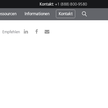
Kontakt:
+1 (888) 800-9580
essourcen
Informationen
Kontakt
nden
m
Empfehlen