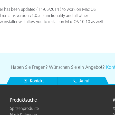
Papier
ger has been updated ( 11/05/2014 ) to work on Mac OS
 remains version v1.0.3. Functionality and all other
Baumaterialien
 installer will allow you to install on Mac OS 10.10 as well
Gebrauchsgüter
Haben Sie Fragen? Wünschen Sie ein Angebot?
Kont
Kontakt
Anruf
Produktsuche
W
Spitzenprodukte
X
Nach Kategorie
G