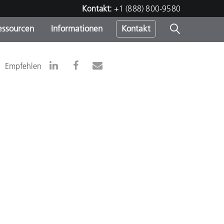
Kontakt:
+1 (888) 800-9580
essourcen
Informationen
Kontakt
nden
m
Empfehlen