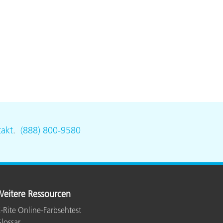
akt
.
(888) 800-9580
eitere Ressourcen
-Rite Online-Farbsehtest
lossar