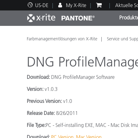
US-DE
My X-Rite
Aktuelle 
Produkt
Spitzenprodukte
Druck und Verpackung
Technischer Support
Pädagogische Ressourcen
Produ
Anstr
Servi
Ausbi
Farbmanagementlösungen von X-Rite
Service und Sup
DNG ProfileManage
Download:
DNG ProfileManager Software
Brand
Version:
v1.0.3
Automobil
Textil
Previous Version:
v1.0
Release Date:
8/26/2011
File Type:
PC - Self-installing EXE, MAC - Mac Disk Im
Kosme
Download:
PC Version
Mac Version