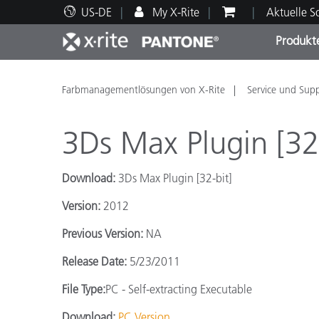
US-DE
My X-Rite
Aktuelle 
Produkt
Spitzenprodukte
Druck und Verpackung
Technischer Support
Pädagogische Ressourcen
Produ
Anstr
Servi
Ausbi
Farbmanagementlösungen von X-Rite
Service und Sup
3Ds Max Plugin [32
Download:
3Ds Max Plugin [32-bit]
Brand
Version:
2012
Automobil
Textil
Previous Version:
NA
Release Date:
5/23/2011
File Type:
PC - Self-extracting Executable
Kosme
Download:
PC Version