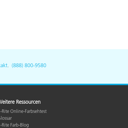
akt
.
(888) 800-9580
eitere Ressourcen
-Rite Online-Farbsehtest
lossar
-Rite Farb-Blog