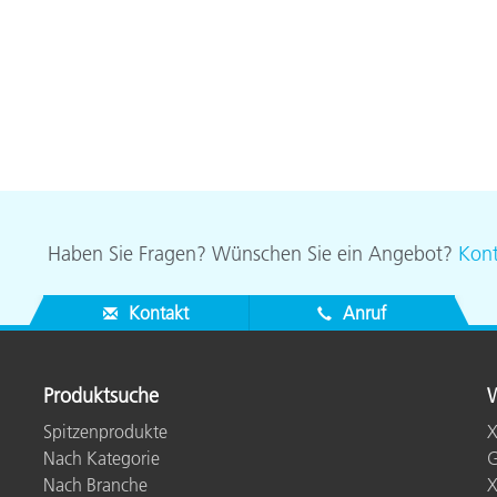
Papier
Baumaterialien
Gebrauchsgüter
Haben Sie Fragen? Wünschen Sie ein Angebot?
Kont
Kontakt
Anruf
Produktsuche
W
Spitzenprodukte
X
Nach Kategorie
G
Nach Branche
X