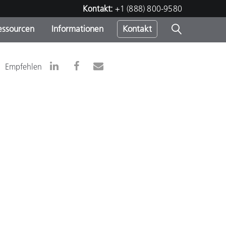
Kontakt:
+1 (888) 800-9580
essourcen
Informationen
Kontakt
nden
m
Empfehlen