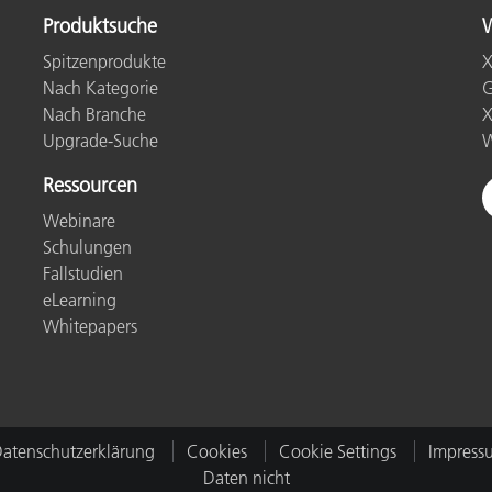
Produktsuche
W
Spitzenprodukte
X
Nach Kategorie
G
Nach Branche
X
Upgrade-Suche
W
Ressourcen
Webinare
Schulungen
Fallstudien
eLearning
Whitepapers
atenschutzerklärung
Cookies
Cookie Settings
Impress
Daten nicht