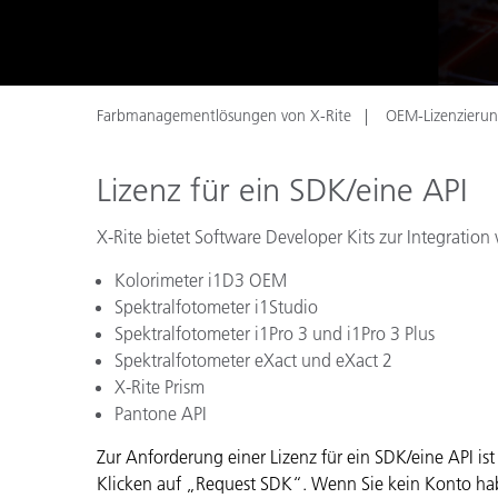
Kunststoff
Farbmanagementlösungen von X-Rite
OEM-Lizenzieru
Lizenz für ein SDK/eine API
X-Rite bietet Software Developer Kits zur Integration
Kolorimeter i1D3 OEM
Spektralfotometer i1Studio
Spektralfotometer i1Pro 3 und i1Pro 3 Plus
Spektralfotometer eXact und eXact 2
X-Rite Prism
Pantone API
Zur Anforderung einer Lizenz für ein SDK/eine API is
Klicken auf „Request SDK“. Wenn Sie kein Konto hab