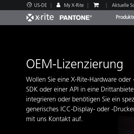
US-DE
My X-Rite
Aktuelle 
Produkt
Spitzenprodukte
Druck und Verpackung
Technischer Support
Pädagogische Ressourcen
Produ
Anstr
Servi
Ausbi
OEM-Lizenzierung
Wollen Sie eine X-Rite-Hardware oder 
Brand
SDK oder einer API in eine Drittanbi
Automobil
Textil
integrieren oder benötigen Sie ein spez
generisches ICC-Display- oder -Drucke
mit uns Kontakt auf.
Kosme