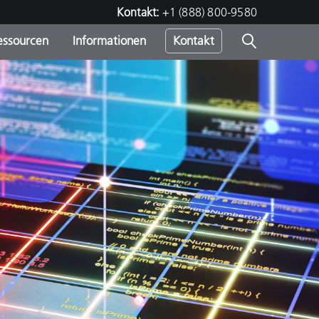
Kontakt:
+1 (888) 800-9580
essourcen
Informationen
Kontakt
nden
m