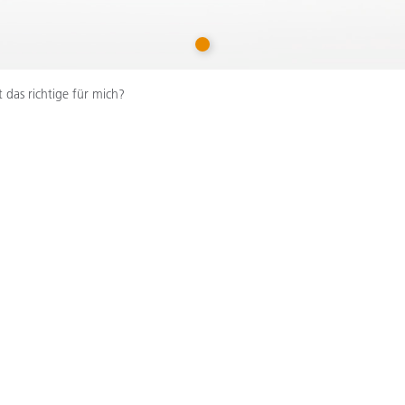
Papier
1
Baumaterialien
Gebrauchsgüter
t das richtige für mich?