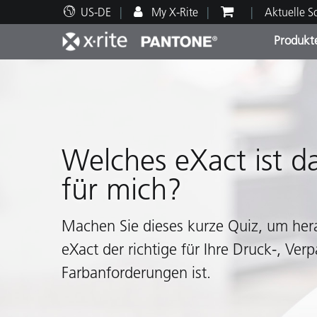
US-DE
My X-Rite
Aktuelle 
Produkt
Spitzenprodukte
Druck und Verpackung
Technischer Support
Pädagogische Ressourcen
Produ
Anstr
Servi
Ausbi
Welches eXact ist da
für mich?
Brand
Automobil
Machen Sie dieses kurze Quiz, um her
Textil
eXact der richtige für Ihre Druck-, Ve
Farbanforderungen ist.
Kosme