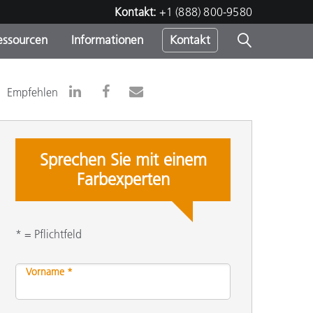
Kontakt:
+1 (888) 800-9580
essourcen
Informationen
Kontakt
nden
m
Empfehlen
Sprechen Sie mit einem
Farbexperten
* = Pflichtfeld
Vorname *