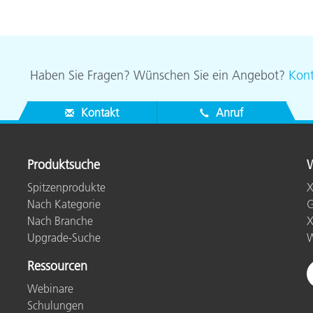
Haben Sie Fragen? Wünschen Sie ein Angebot?
Kont
Kontakt
Anruf
Produktsuche
W
Spitzenprodukte
X
Nach Kategorie
G
Nach Branche
X
Upgrade-Suche
W
Ressourcen
Webinare
Schulungen