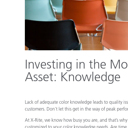
Kunststoff
Investing in the M
Asset: Knowledge
L
ack of adequate color knowledge leads to quality is
customers. Don’t let this get in the way of peak perf
At X-Rite, we know how busy you are, and that’s why 
customized to your color knowledge needs. Are time 