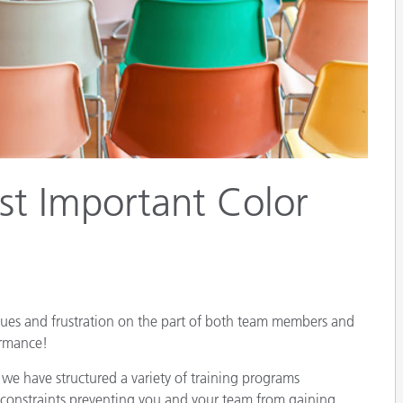
Papier
Baumaterialien
Gebrauchsgüter
ost Important Color
sues and frustration on the part of both team members and
ormance!
we have structured a variety of training programs
constraints preventing you and your team from gaining