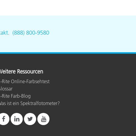
akt
.
(888) 800-9580
eitere Ressourcen
-Rite Online-Farbsehtest
lossar
-Rite Farb-Blog
as ist ein Spektralfotometer?