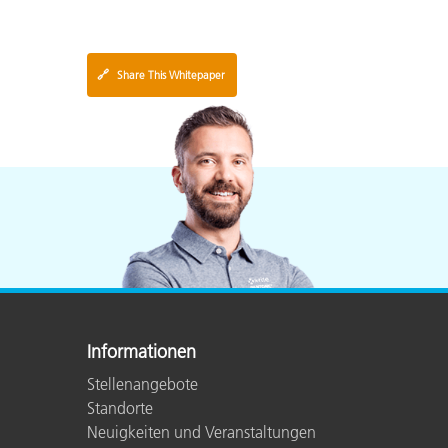
🔗
Share This Whitepaper
Informationen
Stellenangebote
Standorte
Neuigkeiten und Veranstaltungen