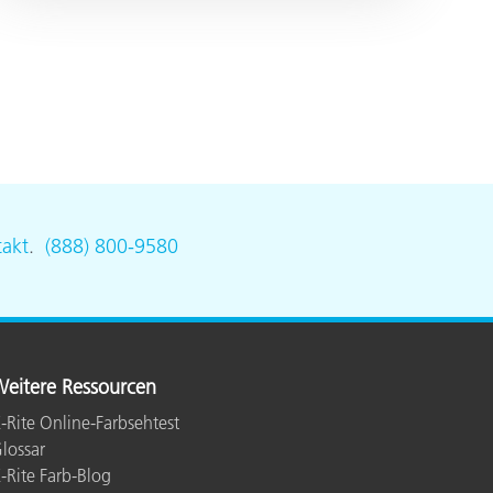
akt
.
(888) 800-9580
eitere Ressourcen
-Rite Online-Farbsehtest
lossar
-Rite Farb-Blog