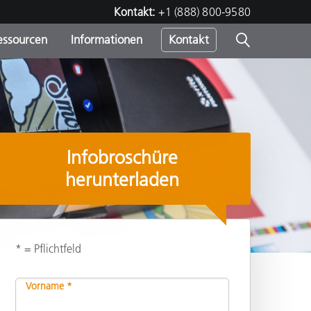
Kontakt:
+1 (888) 800-9580
essourcen
Informationen
Kontakt
nden
m
Infobroschüre
herunterladen
* = Pflichtfeld
Empfehlen
Vorname *