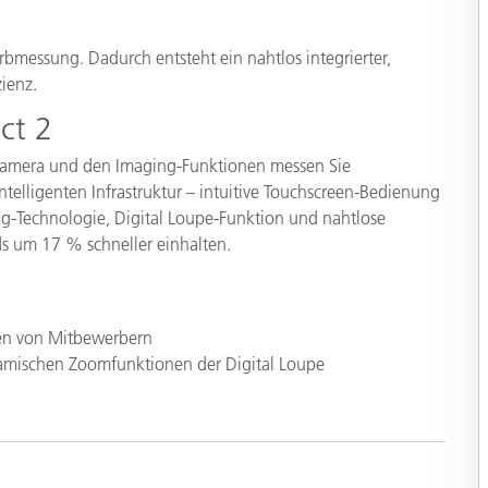
Papier
bmessung. Dadurch entsteht ein nahtlos integrierter,
Baumaterialien
ienz.
Gebrauchsgüter
ct 2
Kamera und den Imaging-Funktionen messen Sie
telligenten Infrastruktur – intuitive Touchscreen-Bedienung
ng-Technologie, Digital Loupe-Funktion und nahtlose
s um 17 % schneller einhalten.
ten von Mitbewerbern
namischen Zoomfunktionen der Digital Loupe