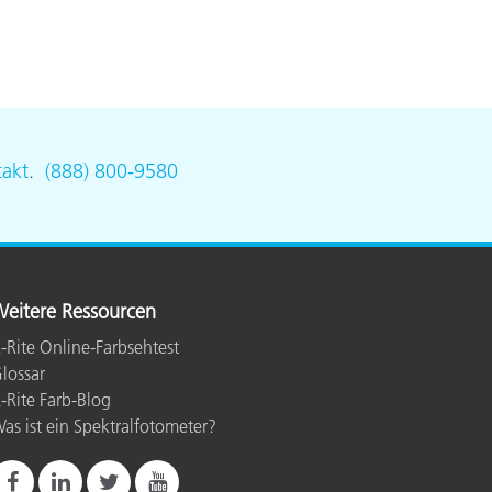
akt
.
(888) 800-9580
eitere Ressourcen
-Rite Online-Farbsehtest
lossar
-Rite Farb-Blog
as ist ein Spektralfotometer?