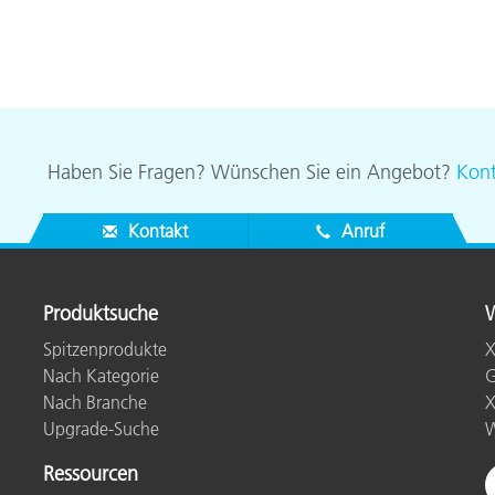
Haben Sie Fragen? Wünschen Sie ein Angebot?
Kont
Kontakt
Anruf
Produktsuche
W
Spitzenprodukte
X
Nach Kategorie
G
Nach Branche
X
Upgrade-Suche
W
Ressourcen