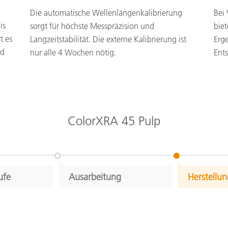
Die automatische Wellenlängenkalibrierung
Bei
is
sorgt für höchste Messpräzision und
biet
t es
Langzeitstabilität. Die externe Kalibrierung ist
Erge
nd
nur alle 4 Wochen nötig.
Ent
ColorXRA 45 Pulp
ufe
Ausarbeitung
Herstellu