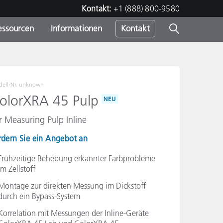
Kontakt:
+1 (888) 800-9580
essourcen
Informationen
Kontakt
nden
m
ell-Nr.
unknown
olorXRA 45 Pulp
NEU
r Measuring Pulp Inline
rdern Sie ein Angebot an
Frühzeitige Behebung erkannter Farbprobleme
im Zellstoff
Montage zur direkten Messung im Dickstoff
durch ein Bypass-System
Korrelation mit Messungen der Inline-Geräte