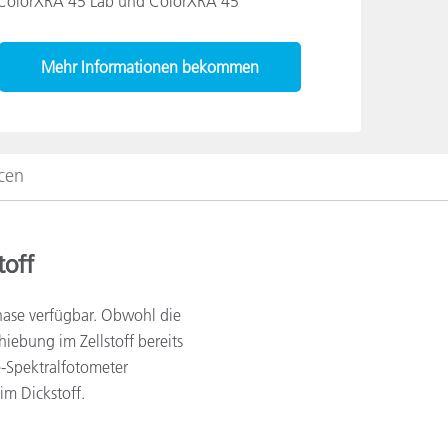
ColorXRA 45 Lab und ColorXRA 45
Mehr Informationen bekommen
cen
toff
phase verfügbar. Obwohl die
iebung im Zellstoff bereits
-Spektralfotometer
im Dickstoff.