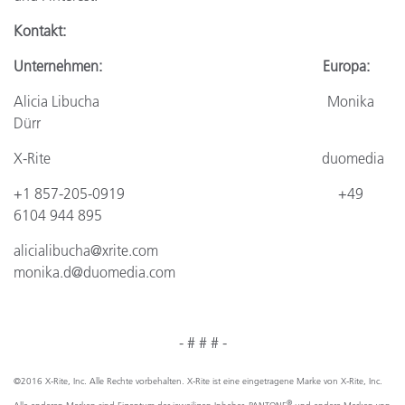
Kontakt:
Unternehmen:
Europa:
Alicia Libucha
Monika
Dürr
X-Rite
duomedia
+1 857-205-0919
+49
6104 944 895
alicialibucha@xrite.com
monika.d@duomedia.com
- # # # -
©2016 X-Rite, Inc. Alle Rechte vorbehalten. X-Rite ist eine eingetragene Marke von X-Rite, Inc.
®