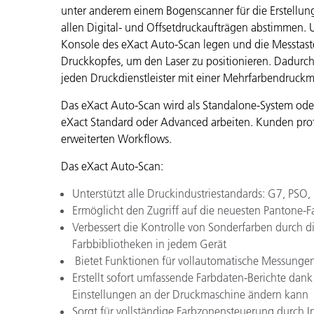
unter anderem einem Bogenscanner für die Erstellung
allen Digital- und Offsetdruckaufträgen abstimmen
Konsole des eXact Auto-Scan legen und die Messtas
Druckkopfes, um den Laser zu positionieren. Dadurch 
jeden
Druckdienstleister mit einer Mehrfarbendruckm
Das eXact Auto-Scan wird als Standalone-System ode
eXact Standard oder Advanced arbeiten. Kunden prof
erweiterten Workflows.
Das eXact Auto-Scan:
Unterstützt alle Druckindustriestandards: G7, PSO
Ermöglicht den Zugriff auf die neuesten Pantone
Verbessert die Kontrolle von Sonderfarben durch 
Farbbibliotheken in jedem Gerät
Bietet Funktionen für vollautomatische Messunge
Erstellt sofort umfassende Farbdaten-Berichte d
Einstellungen an der Druckmaschine ändern kann
Sorgt für vollständige Farbzonensteuerung durch I