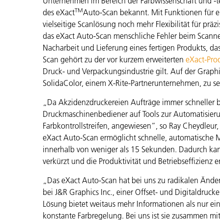
Unternehmen im Bereich der Farbwissenschaft und -
Kunststoff
TM
des eXact
Auto-Scan bekannt. Mit Funktionen für 
vielseitige Scanlösung noch mehr Flexibilität für pr
das eXact Auto-Scan menschliche Fehler beim Scanne
Nacharbeit und Lieferung eines fertigen Produkts, d
Scan gehört zu der vor kurzem erweiterten
eXact-Pro
Druck- und Verpackungsindustrie gilt. Auf der Graph
SolidaColor, einem X-Rite-Partnerunternehmen, zu se
„Da Akzidenzdruckereien Aufträge immer schneller b
Druckmaschinenbediener auf Tools zur Automatisier
Farbkontrollstreifen, angewiesen“, so Ray Cheydleur,
eXact Auto-Scan ermöglicht schnelle, automatische M
innerhalb von weniger als 15 Sekunden. Dadurch ka
verkürzt und die Produktivität und Betriebseffizienz
„Das eXact Auto-Scan hat bei uns zu radikalen Ände
bei J&R Graphics Inc., einer Offset- und Digitaldruc
Lösung bietet weitaus mehr Informationen als nur ein
konstante Farbregelung. Bei uns ist sie zusammen mi