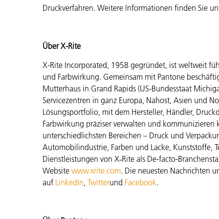
Druckverfahren. Weitere Informationen finden Sie un
Über X-Rite
X-Rite Incorporated, 1958 gegründet, ist weltweit fü
und Farbwirkung. Gemeinsam mit Pantone beschäftigt
Mutterhaus in Grand Rapids (US-Bundesstaat Michig
Servicezentren in ganz Europa, Nahost, Asien und Nor
Lösungsportfolio, mit dem Hersteller, Händler, Druck
Farbwirkung präziser verwalten und kommunizieren 
unterschiedlichsten Bereichen – Druck und Verpackun
Automobilindustrie, Farben und Lacke, Kunststoffe, T
Dienstleistungen von X‑Rite als De-facto-Branchensta
Website
www.xrite.com
. Die neuesten Nachrichten un
auf
LinkedIn
,
Twitter
und
Facebook
.