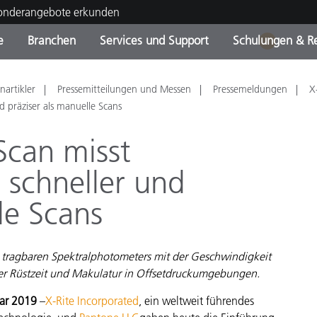
Sonderangebote erkunden
e
Branchen
Services und Support
Schulungen & R
1
ktkategorien
ichmittel und Lacke
ce und Wartung
ldung
Eingestellte Produkte - Fi
OEM Display & Printer
Kontakt zu unserem Tea
Beratungen & Audits
nartikler
Pressemitteilungen und Messen
Pressemeldungen
X
Sie Ihr Upgrade
Manufacturers
d präziser als manuelle Scans
Laufende Sonderaktionen
Scan misst
Online Store
Verbrauchsgüter
n schneller und
Top Downloads
 Experience Center
le Scans
Weitere Ressourcen
Food Color Measurement
 tragbaren Spektralphotometers mit der Geschwindigkeit
Biowissenschaften
er Rüstzeit und Makulatur in Offsetdruckumgebungen.
Unterhaltungselektronik
uar 2019
–
X-Rite Incorporated
, ein weltweit führendes
tikhersteller