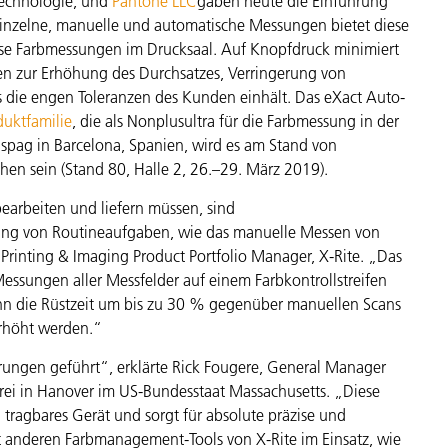
technologie, und
Pantone LLC
gaben heute die Einführung
Papier
einzelne, manuelle und automatische Messungen bietet diese
äzise Farbmessungen im Drucksaal. Auf Knopfdruck minimiert
Baumaterialien
n zur Erhöhung des Durchsatzes, Verringerung von
as die engen Toleranzen des Kunden einhält. Das eXact Auto-
Gebrauchsgüter
duktfamilie
, die als Nonplusultra für die Farbmessung in der
ispag in Barcelona, Spanien, wird es am Stand von
hen sein (Stand 80, Halle 2, 26.–29. März 2019).
earbeiten und liefern müssen, sind
ung von Routineaufgaben, wie das manuelle Messen von
 Printing & Imaging Product Portfolio Manager, X-Rite. „Das
essungen aller Messfelder auf einem Farbkontrollstreifen
nn die Rüstzeit um bis zu 30 % gegenüber manuellen Scans
 erhöht werden.“
rungen geführt“, erklärte Rick Fougere, General Manager
kerei in Hanover im US-Bundesstaat Massachusetts. „Diese
 tragbares Gerät und sorgt für absolute präzise und
t anderen Farbmanagement-Tools von X-Rite im Einsatz, wie