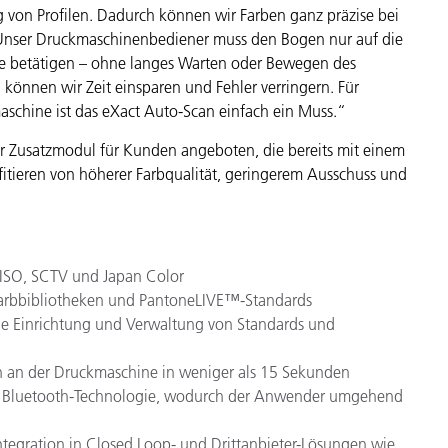
 von Profilen. Dadurch können wir Farben ganz präzise bei
. Unser Druckmaschinenbediener
muss den Bogen nur auf die
te betätigen – ohne langes Warten oder Bewegen des
können wir Zeit einsparen und Fehler verringern. Für
aschine ist das eXact Auto-Scan einfach ein Muss.“
r Zusatzmodul für Kunden angeboten, die bereits mit einem
itieren von höherer Farbqualität, geringerem Ausschuss und
, ISO, SCTV und Japan Color
-Farbbibliotheken und PantoneLIVE™-Standards
die Einrichtung und Verwaltung von Standards und
n an der Druckmaschine in weniger als 15 Sekunden
ank Bluetooth-Technologie, wodurch der Anwender umgehend
ntegration in Closed Loop- und Drittanbieter-Lösungen wie