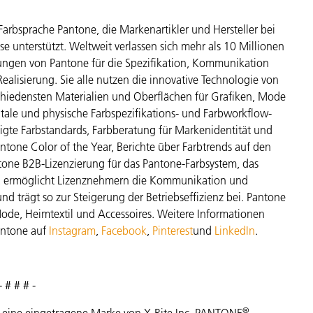
Farbsprache Pantone, die Markenartikler und Hersteller bei
e unterstützt. Weltweit verlassen sich mehr als 10 Millionen
tungen von Pantone für die Spezifikation, Kommunikation
Realisierung. Sie alle nutzen die innovative Technologie von
chiedensten Materialien und Oberflächen für Grafiken, Mode
ale und physische Farbspezifikations- und Farbworkflow-
tigte Farbstandards, Farbberatung für Markenidentität und
tone Color of the Year, Berichte über Farbtrends auf den
one B2B-Lizenzierung für das Pantone-Farbsystem, das
t, ermöglicht Lizenznehmern die Kommunikation und
nd trägt so zur Steigerung der Betriebseffizienz bei. Pantone
Mode, Heimtextil und Accessoires. Weitere Informationen
antone auf
Instagram
,
Facebook
,
Pinterest
und
LinkedIn
.
- # # # -
®