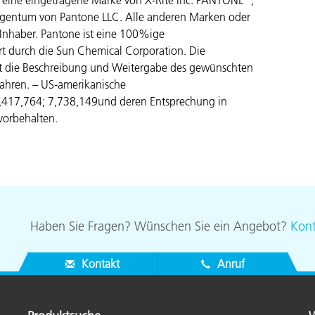
st eine eingetragene Marke von X-Rite Inc. PANTONE
,
igentum von Pantone LLC. Alle anderen Marken oder
Inhaber. Pantone ist eine 100%ige
ert durch die Sun Chemical Corporation. Die
ht die Beschreibung und Weitergabe des gewünschten
fahren. – US-amerikanische
7,417,764;
7,738,149und deren Entsprechung in
vorbehalten.
Haben Sie Fragen? Wünschen Sie ein Angebot?
Kont
Kontakt
Anruf