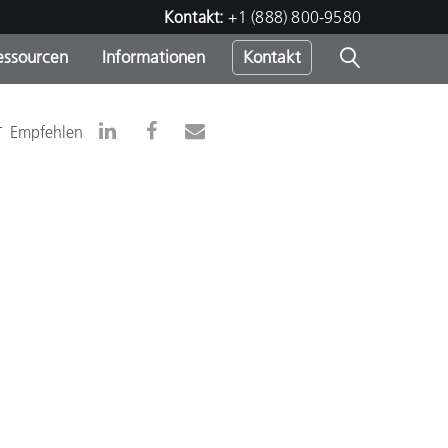
Kontakt:
+1 (888) 800-9580
essourcen
Informationen
Kontakt
nden
m
-
Empfehlen