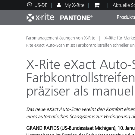
US-DE
My X-Rite
Aktuelle 
Produkt
Spitzenprodukte
Druck und Verpackung
Technischer Support
Pädagogische Ressourcen
Produ
Anstr
Servi
Ausbi
Farbmanagementlösungen von X-Rite
X-Rite für Marke
Rite eXact Auto-Scan misst Farbkontrollstreifen schneller un
X-Rite eXact Auto-
Farbkontrollstreife
Brand
präziser als manuel
Automobil
Textil
Das neue eXact Auto-Scan vereint den Komfort eines
eines automatischen Scansystems zur Verringerung d
GRAND RAPIDS (US-Bundesstaat Michigan), 10. Jan
Kosme