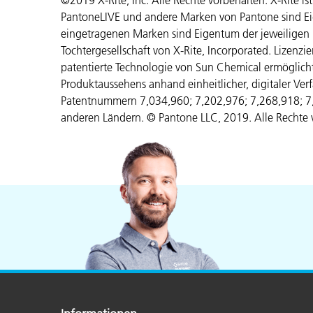
©2019 X-Rite, Inc. Alle Rechte vorbehalten. X-Rite i
PantoneLIVE und andere Marken von Pantone sind E
eingetragenen Marken sind Eigentum der jeweiligen 
Tochtergesellschaft von X-Rite, Incorporated. Lizenzi
patentierte Technologie von Sun Chemical ermöglic
Produktaussehens anhand einheitlicher, digitaler Ver
Patentnummern 7,034,960; 7,202,976; 7,268,918; 
anderen Ländern. © Pantone LLC, 2019. Alle Rechte 