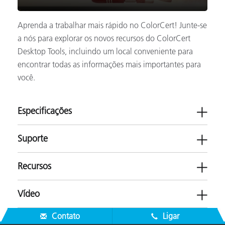
Aprenda a trabalhar mais rápido no ColorCert! Junte-se
a nós para explorar os novos recursos do ColorCert
Desktop Tools, incluindo um local conveniente para
encontrar todas as informações mais importantes para
você.
Especificações
Suporte
Recursos
ColorCert QA
Vídeo
Tinta
Impressão e embalagem
Software
Controle de qualidade
Contato
Ligar
ColorCert Desktop 26.06 (Current Release)
Literaturas