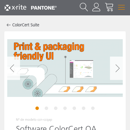
ColorCert Suite
1
2
3
4
5
6
7
Nº de modelo
ccn-ccqap
Software ColorCert QA