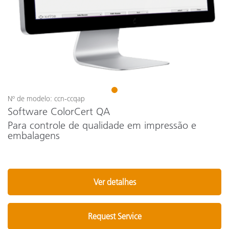
1
Nº de modelo: ccn-ccqap
Software ColorCert QA
Para controle de qualidade em impressão e
embalagens
Ver detalhes
Request Service