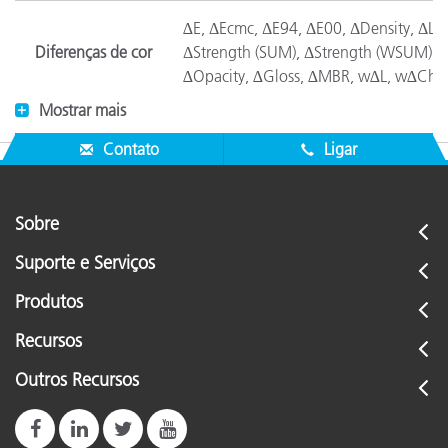
∆E, ΔEcmc, ΔE94, ΔE00, ΔDensity, ΔLab
Diferenças de cor
ΔStrength (SUM), ΔStrength (WSUM), Δ
∆Opacity, ∆Gloss, ∆MBR, w∆L, w∆Ch, ∆
Mostrar mais
Espaços de cor
CIE L*a*b*, CIE L*C*h*(ab), CIE L*C*h
Contato
Ligar
Opções de
Manager, Pressroom, Inkroom, QA
configuração
Sobre
Suporte e Serviços
Conectividade
USB, Bluetooth, WiFi (eXact 2)
Produtos
Bancos de dados
SQLite, MS SQL Server 2016 (Minimum
Recursos
Resolução de
Outros Recursos
1400 x 900 or Greater
tela