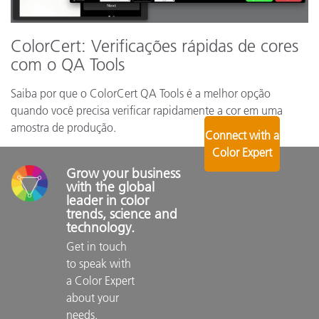
ColorCert: Verificações rápidas de cores
com o QA Tools
Saiba por que o ColorCert QA Tools é a melhor opção
quando você precisa verificar rapidamente a cor em uma
amostra de produção.
Connect with a
Color Expert
Grow your business 
with the global 
leader in color 
trends, science and 
technology.
Get in touch 
to speak with 
a Color Expert 
about your 
needs.
