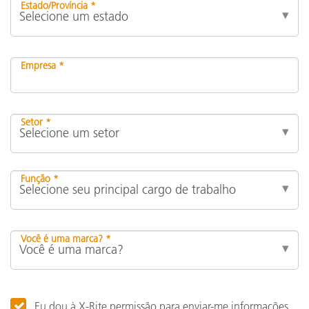
Estado/Província *
Empresa *
Setor *
Função *
Você é uma marca? *
Eu dou à X-Rite permissão para enviar-me informações