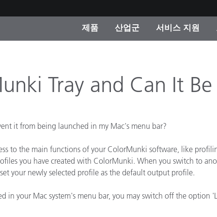
제품
산업군
서비스 지원
 카테고리
 및 코팅
스 및 유지보수
제품을 찾을 수 없나요?
OEM 디스플레이 및 프
X-Rite 코리아 연락
컨설팅 및 감사
제조사
unki Tray and Can It Be 
진행중인 프로모션
온라인 스토어
소비재
vent it from being launched in my Mac's menu bar?
인기 다운로드
 Experience Center
타일
 to the main functions of your ColorMunki software, like profiling 
기타 리소스
 profiles you have created with ColorMunki. When you switch to ano
식품 컬러 측정
et your newly selected profile as the default output profile.
생명과학
d in your Mac system's menu bar, you may switch off the option 'L
소비자 가전제품
품 제조사