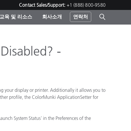
Contact Sales/Support:
+1 (888) 800-9580
교육 및 리소스
회사소개
연락처
린터
Disabled? -
your display or printer. Additionally it allows you to
ther profile, the ColorMunki ApplicationSetter for
aunch System Status' in the Preferences of the