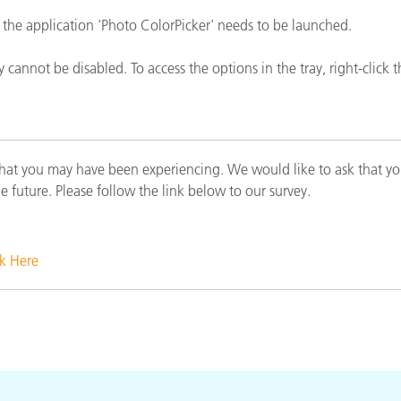
종이/페이퍼
 the application 'Photo ColorPicker' needs to be launched.
건축 자재
annot be disabled. To access the options in the tray, right-click 
내구재
that you may have been experiencing. We would like to ask that yo
he future. Please follow the link below to our survey.
ck Here