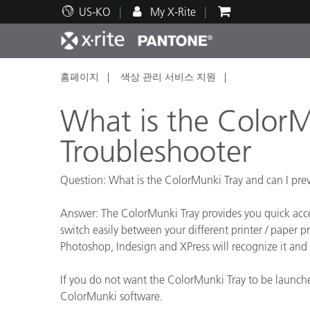
US-KO
My X-Rite
홈페이지
색상 관리 서비스 지원
주요 제품
인쇄 및 패키징
기술 지원
교육 리소스
제품
페인트
서비
교육
What is the ColorM
Troubleshooter
Question: What is the ColorMunki Tray and can I pre
Brand
자동차
텍스
Answer: The ColorMunki Tray provides you quick access
switch easily between your different printer / paper
Photoshop, Indesign and XPress will recognize it and s
If you do not want the ColorMunki Tray to be launche
화장
ColorMunki software.