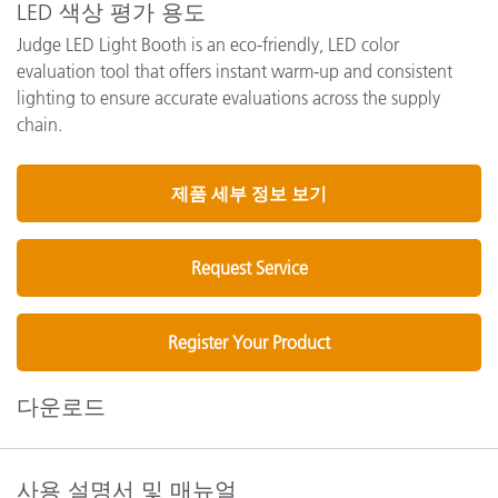
LED 색상 평가 용도
Judge LED Light Booth is an eco-friendly, LED color
evaluation tool that offers instant warm-up and consistent
lighting to ensure accurate evaluations across the supply
chain.
제품 세부 정보 보기
Request Service
Register Your Product
다운로드
사용 설명서 및 매뉴얼