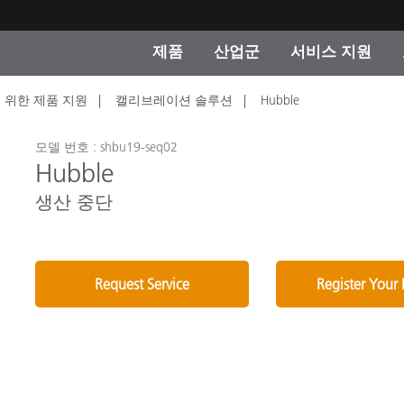
제품
산업군
서비스 지원
 위한 제품 지원
캘리브레이션 솔루션
Hubble
 카테고리
 및 코팅
스 및 유지보수
제품을 찾을 수 없나요?
OEM 디스플레이 및 프
X-Rite 코리아 연락
컨설팅 및 감사
제조사
모델 번호 : shbu19-seq02
진행중인 프로모션
Hubble
온라인 스토어
생산 중단
소비재
인기 다운로드
 Experience Center
타일
기타 리소스
Request Service
Register Your
식품 컬러 측정
생명과학
소비자 가전제품
품 제조사