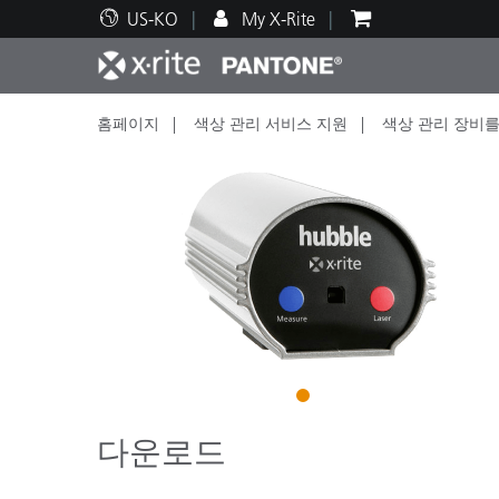
US-KO
My X-Rite
홈페이지
색상 관리 서비스 지원
색상 관리 장비를
주요 제품
인쇄 및 패키징
기술 지원
교육 리소스
제품
페인트
서비
교육
Brand
자동차
텍스
1
다운로드
화장