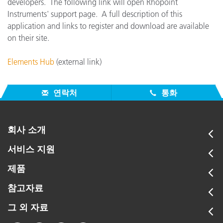
developers. The following link will open Rhopoint
Instruments' support page. A full description of this
application and links to register and download are available
on their site.
Elements Hub
(external link)
연락처
통화
회사 소개
서비스 지원
제품
참고자료
그 외 자료