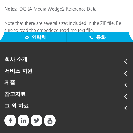
Notes:
FOGRA Media Wedge2 Reference Data
Note that there are several sizes included in the ZIP file. Be
sure to read the embedded read-me text file.
연락처
통화
회사 소개
서비스 지원
제품
참고자료
그 외 자료