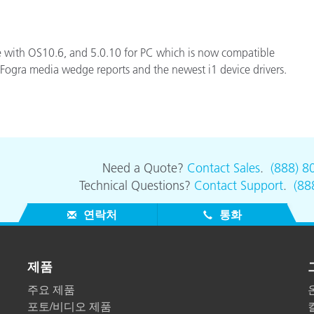
종이/페이퍼
건축 자재
e with OS10.6, and 5.0.10 for PC which is now compatible
Fogra media wedge reports and the newest i1 device drivers.
내구재
Need a Quote?
Contact Sales
.
(888) 8
Technical Questions?
Contact Support
.
(88
연락처
통화
제품
주요 제품
포토/비디오 제품