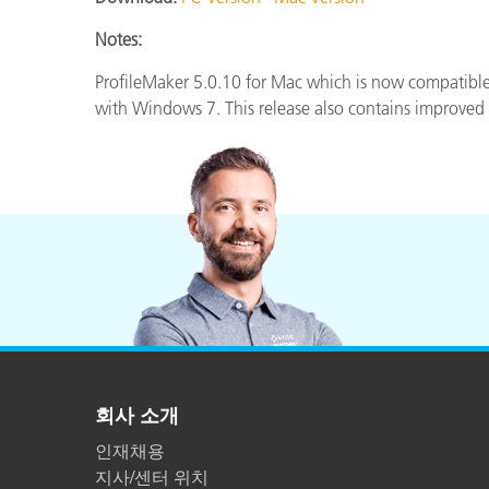
플라스틱
Notes:
ProfileMaker 5.0.10 for Mac which is now compatibl
with Windows 7. This release also contains improved 
회사 소개
인재채용
지사/센터 위치