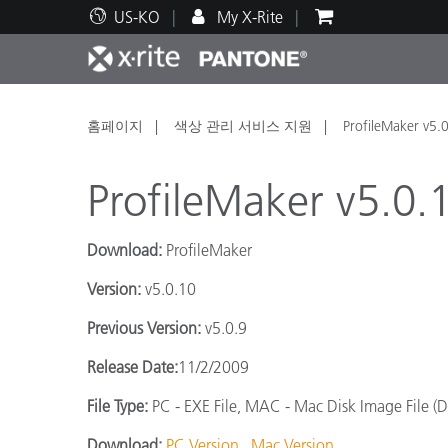
US-KO
My X-Rite
주요 제품
인쇄 및 패키징
기술 지원
교육 리소스
제품
페인트
서비
교육
홈페이지
색상 관리 서비스 지원
ProfileMaker v5.
ProfileMaker v5.0.
Download:
ProfileMaker
Brand
Version:
v5.0.10
자동차
텍스
Previous Version:
v5.0.9
Release Date:
11/2/2009
File Type:
PC - EXE File, MAC - Mac Disk Image File 
화장
Download:
PC Version
Mac Version