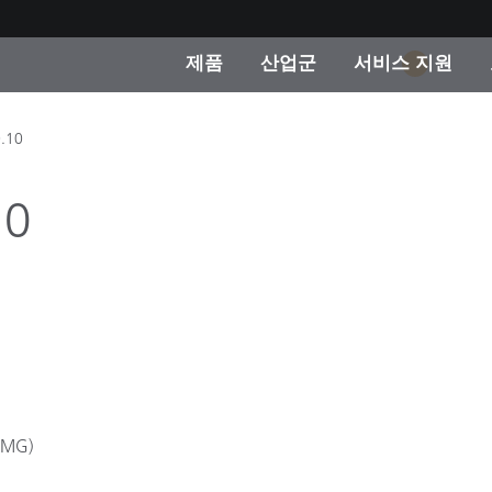
제품
산업군
서비스 지원
1
 카테고리
 및 코팅
스 및 유지보수
제품을 찾을 수 없나요?
OEM 디스플레이 및 프
X-Rite 코리아 연락
컨설팅 및 감사
0.10
제조사
진행중인 프로모션
10
온라인 스토어
소비재
인기 다운로드
 Experience Center
타일
기타 리소스
식품 컬러 측정
생명과학
(DMG)
소비자 가전제품
품 제조사