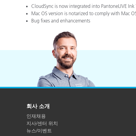
CloudSync is now integrated into PantoneLIVE Ink 
Mac OS version is notarized to comply with Mac O
Bug fixes and enhancements
회사 소개
인재채용
지사/센터 위치
뉴스/이벤트