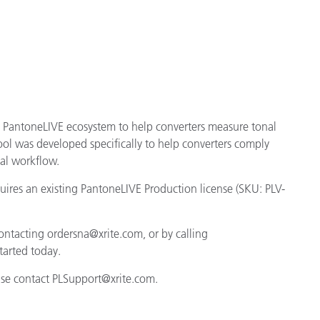
종이/페이퍼
건축 자재
내구재
e PantoneLIVE ecosystem to help converters measure tonal
Tool was developed specifically to help converters comply
tal workflow.
quires an existing PantoneLIVE Production license (SKU: PLV-
ontacting ordersna@xrite.com, or by calling
tarted today.
ease contact PLSupport@xrite.com.