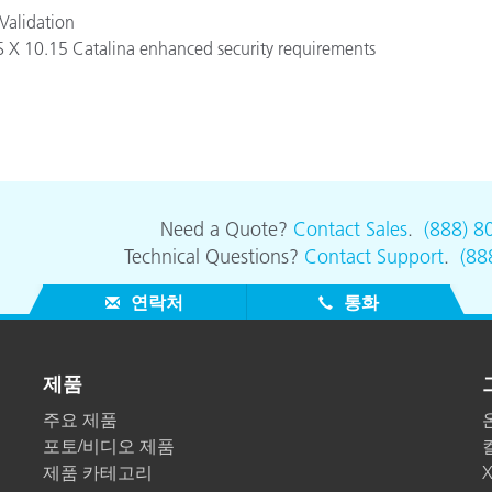
Validation
S X 10.15 Catalina enhanced security requirements
Need a Quote?
Contact Sales
.
(888) 8
Technical Questions?
Contact Support
.
(88
연락처
통화
제품
주요 제품
포토/비디오 제품
제품 카테고리