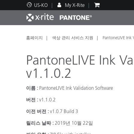
US-KO
My X-Rite
주요 제품
인쇄 및 패키징
기술 지원
교육 리소스
제품
페인트
서비
교육
홈페이지
색상 관리 서비스 지원
PantoneLIVE Ink 
PantoneLIVE Ink Va
v1.1.0.2
Brand
이름 :
PantoneLIVE Ink Validation Software
자동차
텍스
버전 :
v1.1.0.2
이전 버전 :
v1.0.7 Build 3
릴리스 날짜 :
2019년 10월 22일
화장