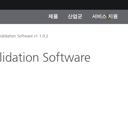
제품
산업군
서비스 지원
1
 카테고리
 및 코팅
스 및 유지보수
제품을 찾을 수 없나요?
OEM 디스플레이 및 프
X-Rite 코리아 연락
컨설팅 및 감사
Validation Software v1.1.0.2
제조사
진행중인 프로모션
lidation Software
온라인 스토어
소비재
인기 다운로드
 Experience Center
타일
기타 리소스
식품 컬러 측정
생명과학
소비자 가전제품
품 제조사