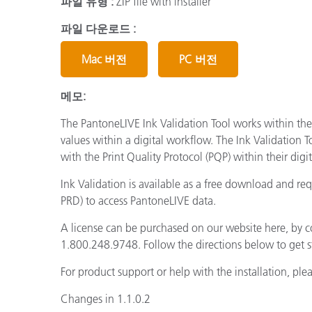
파일 유형 :
ZIP file with installer
플라스틱
파일 다운로드 :
Mac 버전
PC 버전
메모:
The PantoneLIVE Ink Validation Tool works within th
values within a digital workflow. The Ink Validation 
with the Print Quality Protocol (PQP) within their digi
Ink Validation is available as a free download and re
PRD) to access PantoneLIVE data.
A license can be purchased on our website here, by c
1.800.248.9748. Follow the directions below to get s
For product support or help with the installation, pl
Changes in 1.1.0.2