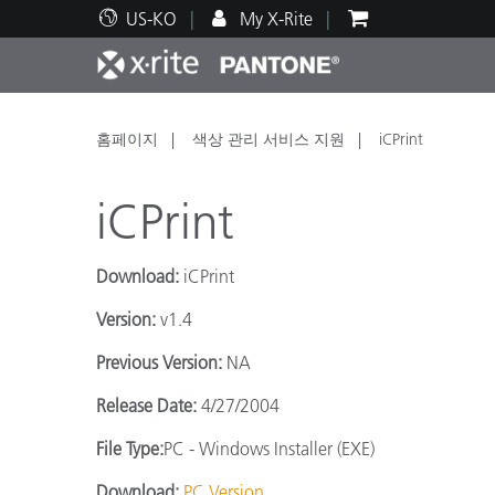
US-KO
My X-Rite
주요 제품
인쇄 및 패키징
기술 지원
교육 리소스
제품
페인트
서비
교육
홈페이지
색상 관리 서비스 지원
iCPrint
iCPrint
Download:
iCPrint
Brand
Version:
v1.4
자동차
텍스
Previous Version:
NA
Release Date:
4/27/2004
File Type:
PC - Windows Installer (EXE)
화장
Download:
PC Version