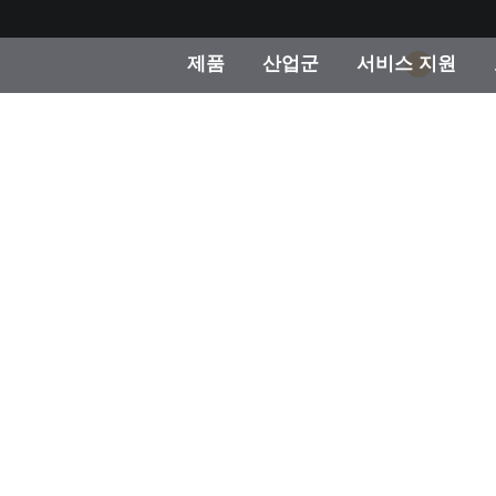
제품
산업군
서비스 지원
1
 카테고리
 및 코팅
스 및 유지보수
제품을 찾을 수 없나요?
OEM 디스플레이 및 프
X-Rite 코리아 연락
컨설팅 및 감사
제조사
진행중인 프로모션
온라인 스토어
소비재
인기 다운로드
 Experience Center
타일
기타 리소스
식품 컬러 측정
생명과학
소비자 가전제품
품 제조사