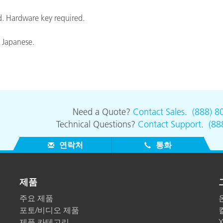
종이/페이퍼
ed. Hardware key required.
건축 자재
, Japanese.
내구재
Need a Quote?
Contact Sales
.
(888) 8
Technical Questions?
Contact Support
.
(88
연락처
통화
제품
주요 제품
포토/비디오 제품
제품 카테고리