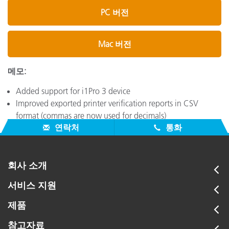
PC 버전
Mac 버전
메모:
Added support for i1Pro 3 device
Improved exported printer verification reports in CSV
format (commas are now used for decimals)
연락처
통화
회사 소개
서비스 지원
제품
참고자료