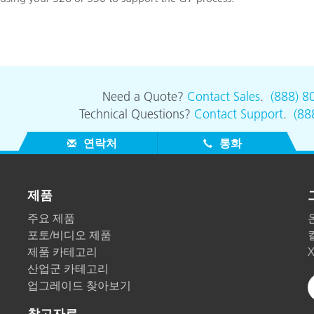
종이/페이퍼
건축 자재
내구재
Need a Quote?
Contact Sales
.
(888) 8
Technical Questions?
Contact Support
.
(88
연락처
통화
제품
주요 제품
포토/비디오 제품
제품 카테고리
산업군 카테고리
업그레이드 찾아보기
참고자료