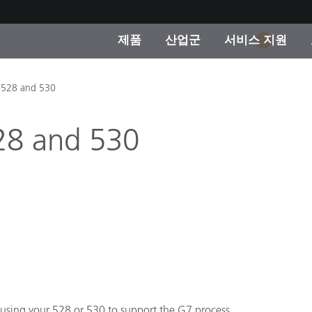
제품
산업군
서비스 지원
1
 카테고리
 및 코팅
스 및 유지보수
제품을 찾을 수 없나요?
OEM 디스플레이 및 프
X-Rite 코리아 연락
컨설팅 및 감사
e 528 and 530
제조사
진행중인 프로모션
528 and 530
온라인 스토어
소비재
인기 다운로드
 Experience Center
타일
기타 리소스
식품 컬러 측정
생명과학
소비자 가전제품
품 제조사
or using your 528 or 530 to support the G7 process.