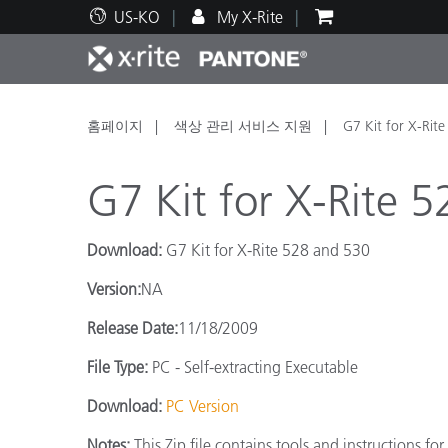
US-KO
My X-Rite
주요 제품
인쇄 및 패키징
기술 지원
교육 리소스
제품
페인트
서비
교육
홈페이지
색상 관리 서비스 지원
G7 Kit for X-Rit
G7 Kit for X-Rite 
Download:
G7 Kit for X-Rite 528 and 530
Brand
Version:
NA
자동차
텍스
Release Date:
11/18/2009
File Type:
PC - Self-extracting Executable
Download:
PC Version
화장
Notes:
This Zip file contains tools and instructions f