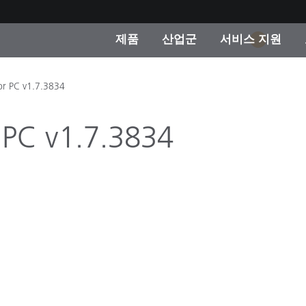
제품
산업군
서비스 지원
1
 카테고리
 및 코팅
스 및 유지보수
제품을 찾을 수 없나요?
OEM 디스플레이 및 프
X-Rite 코리아 연락
컨설팅 및 감사
or PC v1.7.3834
제조사
진행중인 프로모션
 PC v1.7.3834
온라인 스토어
소비재
인기 다운로드
 Experience Center
타일
기타 리소스
식품 컬러 측정
생명과학
소비자 가전제품
품 제조사