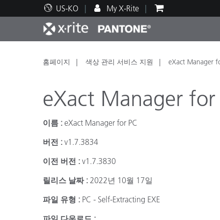
US-KO
My X-Rite
주요 제품
인쇄 및 패키징
기술 지원
교육 리소스
제품
페인트
서비
교육
홈페이지
색상 관리 서비스 지원
eXact Manager f
eXact Manager for
이름 :
eXact Manager for PC
Brand
버전 :
v1.7.3834
자동차
텍스
이전 버전 :
v1.7.3830
릴리스 날짜 :
2022년 10월 17일
파일 유형 :
PC - Self-Extracting EXE
화장
파일 다운로드 :