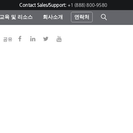
Contact Sales/Support:
+1 (888) 800-9580
교육 및 리소스
회사소개
연락처
린터
공유