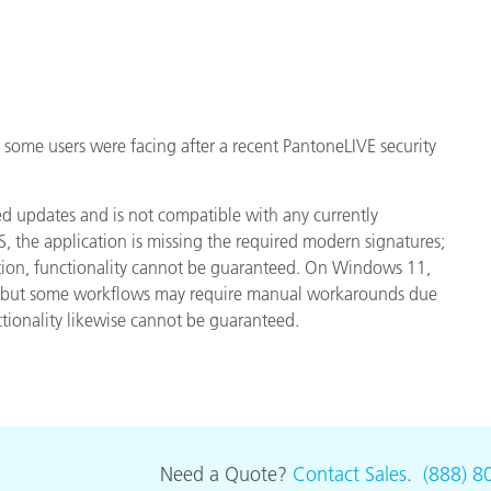
종이/페이퍼
건축 자재
내구재
t some users were facing after a recent PantoneLIVE security
d updates and is not compatible with any currently
the application is missing the required modern signatures;
ation, functionality cannot be guaranteed. On Windows 11,
s, but some workflows may require manual workarounds due
ctionality likewise cannot be guaranteed.
Need a Quote?
Contact Sales
.
(888) 8