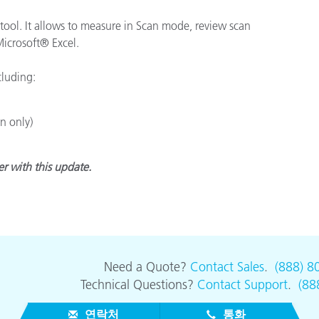
종이/페이퍼
tool. It allows to measure in Scan mode, review scan
Microsoft® Excel.
건축 자재
내구재
cluding:
n only)
r with this update.
Need a Quote?
Contact Sales
.
(888) 8
Technical Questions?
Contact Support
.
(88
연락처
통화