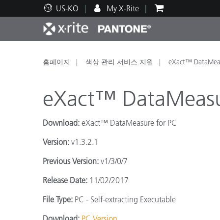
US-KO
My X-Rite
주요 제품
인쇄 및 패키징
기술 지원
교육 리소스
제품
페인트
서비
교육
홈페이지
색상 관리 서비스 지원
eXact™ DataMeas
eXact™ DataMeasur
Download:
eXact™ DataMeasure for PC
Brand
Version:
v1.3.2.1
자동차
텍스
Previous Version:
v1/3/0/7
Release Date:
11/02/2017
File Type:
PC - Self-extracting Executable
화장
Download:
PC Version