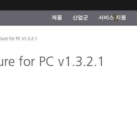
제품
산업군
서비스 지원
1
 카테고리
 및 코팅
스 및 유지보수
제품을 찾을 수 없나요?
OEM 디스플레이 및 프
X-Rite 코리아 연락
컨설팅 및 감사
ure for PC v1.3.2.1
제조사
진행중인 프로모션
e for PC v1.3.2.1
온라인 스토어
소비재
인기 다운로드
 Experience Center
타일
기타 리소스
식품 컬러 측정
생명과학
소비자 가전제품
품 제조사