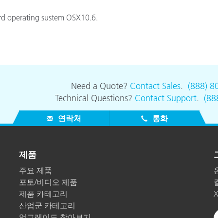
종이/페이퍼
rd operating sustem OSX10.6.
건축 자재
내구재
Need a Quote?
Contact Sales
.
(888) 8
Technical Questions?
Contact Support
.
(88
연락처
통화
제품
주요 제품
포토/비디오 제품
제품 카테고리
산업군 카테고리
업그레이드 찾아보기