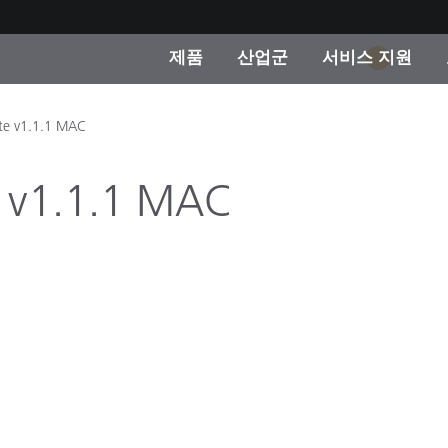
제품
산업군
서비스 지원
1
 카테고리
 및 코팅
스 및 유지보수
제품을 찾을 수 없나요?
OEM 디스플레이 및 프
X-Rite 코리아 연락
컨설팅 및 감사
te v1.1.1 MAC
제조사
진행중인 프로모션
 v1.1.1 MAC
온라인 스토어
소비재
인기 다운로드
 Experience Center
타일
기타 리소스
식품 컬러 측정
생명과학
소비자 가전제품
품 제조사