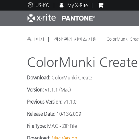
US-KO
My X-Rite
주요 제품
인쇄 및 패키징
기술 지원
교육 리소스
제품
페인트
서비
교육
홈페이지
색상 관리 서비스 지원
ColorMunki Crea
ColorMunki Create
Download:
ColorMunki Create
Brand
Version:
v1.1.1 (Mac)
자동차
텍스
Previous Version:
v1.1.0
Release Date:
10/13/2009
File Type:
MAC - ZIP File
화장
Download:
Mac Version