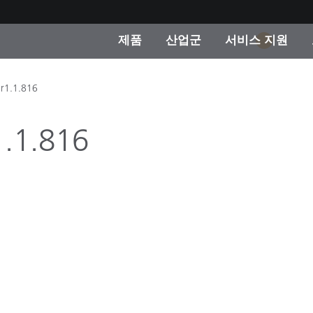
제품
산업군
서비스 지원
1
 카테고리
 및 코팅
스 및 유지보수
제품을 찾을 수 없나요?
OEM 디스플레이 및 프
X-Rite 코리아 연락
컨설팅 및 감사
 r1.1.816
제조사
진행중인 프로모션
1.1.816
온라인 스토어
소비재
인기 다운로드
 Experience Center
타일
기타 리소스
식품 컬러 측정
생명과학
소비자 가전제품
품 제조사