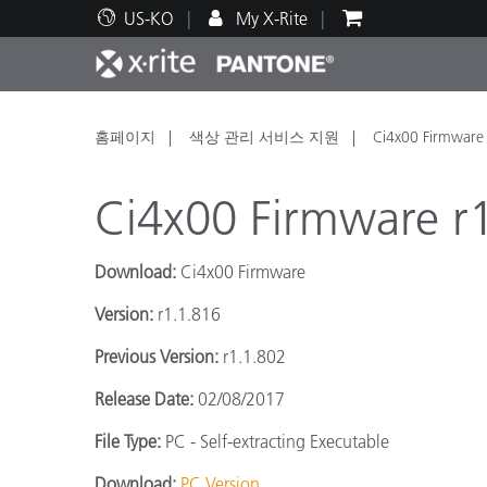
US-KO
My X-Rite
주요 제품
인쇄 및 패키징
기술 지원
교육 리소스
제품
페인트
서비
교육
홈페이지
색상 관리 서비스 지원
Ci4x00 Firmware
Ci4x00 Firmware r
Download:
Ci4x00 Firmware
Brand
Version:
r1.1.816
자동차
텍스
Previous Version:
r1.1.802
Release Date:
02/08/2017
File Type:
PC - Self-extracting Executable
화장
Download:
PC Version