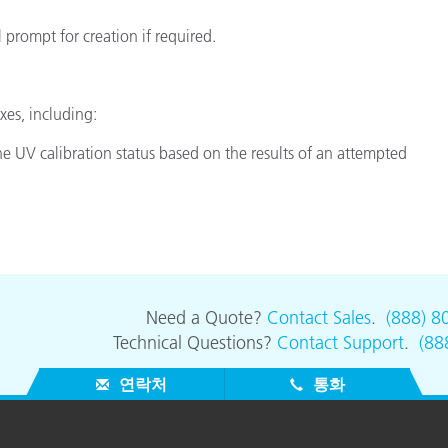
종이/페이퍼
 prompt for creation if required.
건축 자재
내구재
es, including:
he UV calibration status based on the results of an attempted
Need a Quote?
Contact Sales
.
(888) 8
Technical Questions?
Contact Support
.
(88
연락처
통화