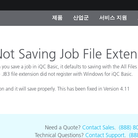
제품
산업군
서비스 지원
 카테고리
 및 코팅
스 및 유지보수
제품을 찾을 수 없나요?
OEM 디스플레이 및 프
X-Rite 코리아 연락
컨설팅 및 감사
제조사
Not Saving Job File Exten
진행중인 프로모션
온라인 스토어
u save a job in iQC Basic, it defaults to saving with the All Files (*
소비재
 .JB3 file extension did not register with Windows for iQC Basic.
인기 다운로드
 Experience Center
on and it will save properly. This has been fixed in Version 4.11
타일
기타 리소스
식품 컬러 측정
생명과학
Need a Quote?
Contact Sales
.
(888) 8
소비자 가전제품
품 제조사
Technical Questions?
Contact Support
.
(88