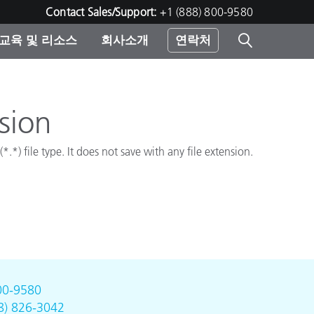
Contact Sales/Support:
+1 (888) 800-9580
교육 및 리소스
회사소개
연락처
린터
sion
.*) file type. It does not save with any file extension.
00-9580
8) 826-3042