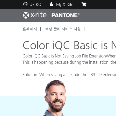
US-KO
My X-Rite
홈페이지
색상 관리 서비스 지원
주요 제품
인쇄 및 패키징
기술 지원
교육 리소스
제품
페인트
서비
교육
Color iQC Basic is 
Color iQC Basic is Not Saving Job File ExtensionWhen yo
This is happening because during the installation, the
Brand
Solution: When saving a file, add the .JB3 file extensi
자동차
텍스
화장