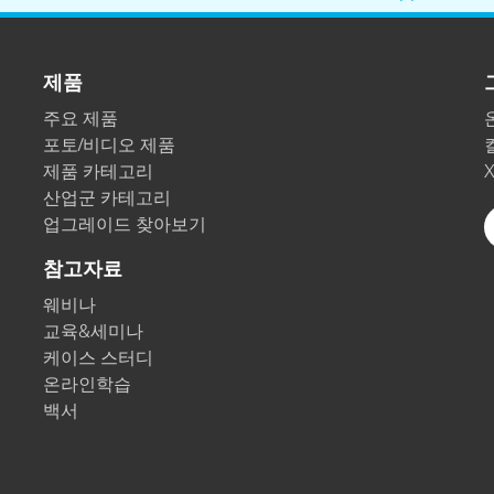
종이/페이퍼
건축 자재
제품
내구재
주요 제품
포토/비디오 제품
제품 카테고리
산업군 카테고리
업그레이드 찾아보기
참고자료
웨비나
교육&세미나
케이스 스터디
온라인학습
백서